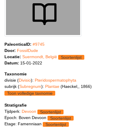
PaleonticaID:
#9745
Door:
FossilDude
Locatie:
Suermondt, België
Soortenlijst
Datum:
15-01-2022
Taxonomie
divisie (
Divisio
):
Pteridospermatophyta
subrijk (
Subregnum
):
Plantae
(Haeckel,, 1866)
Toon volledige taxnomie
Stratigrafie
Tijdperk:
Devoon
Soortenlijst
Epoch: Boven Devoon
Soortenlijst
Etage: Famenniaan
Soortenlijst