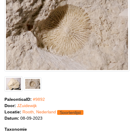
PaleonticaID:
#9892
Door:
JZuidewijk
Locatie:
Rooth, Nederland
Soortenlijst
Datum:
08-09-2023
Taxonomie