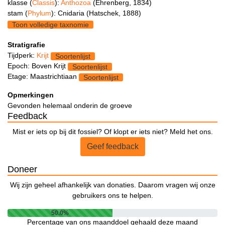
klasse (
Classis
):
Anthozoa
(Ehrenberg, 1834)
stam (
Phylum
): Cnidaria (Hatschek, 1888)
Toon volledige taxnomie
Stratigrafie
Tijdperk:
Krijt
Soortenlijst
Epoch: Boven Krijt
Soortenlijst
Etage: Maastrichtiaan
Soortenlijst
Opmerkingen
Gevonden helemaal onderin de groeve
Feedback
Mist er iets op bij dit fossiel? Of klopt er iets niet? Meld het ons.
Geef feedback
Doneer
Wij zijn geheel afhankelijk van donaties. Daarom vragen wij onze
gebruikers ons te helpen.
50.0%
Percentage van ons maanddoel gehaald deze maand