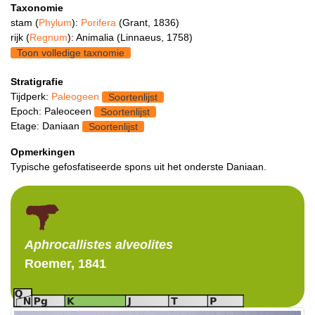
Taxonomie
stam (
Phylum
):
Porifera
(Grant, 1836)
rijk (
Regnum
): Animalia (Linnaeus, 1758)
Toon volledige taxnomie
Stratigrafie
Tijdperk:
Paleogeen
Soortenlijst
Epoch: Paleoceen
Soortenlijst
Etage: Daniaan
Soortenlijst
Opmerkingen
Typische gefosfatiseerde spons uit het onderste Daniaan.
Aphrocallistes
alveolites
Roemer, 1841