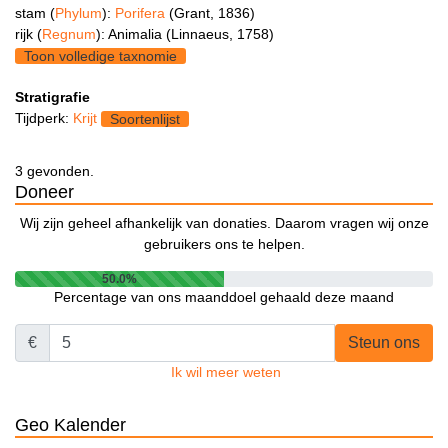
stam (
Phylum
):
Porifera
(Grant, 1836)
rijk (
Regnum
): Animalia (Linnaeus, 1758)
Toon volledige taxnomie
Stratigrafie
Tijdperk:
Krijt
Soortenlijst
3 gevonden.
Doneer
Wij zijn geheel afhankelijk van donaties. Daarom vragen wij onze
gebruikers ons te helpen.
50.0%
Percentage van ons maanddoel gehaald deze maand
€
Steun ons
Ik wil meer weten
Geo Kalender