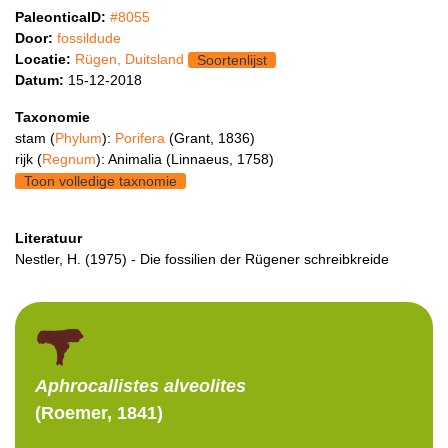
PaleonticaID:
#8055
Door:
fossildude
Locatie:
Rügen, Duitsland
Soortenlijst
Datum:
15-12-2018
Taxonomie
stam (
Phylum
):
Porifera
(Grant, 1836)
rijk (
Regnum
): Animalia (Linnaeus, 1758)
Toon volledige taxnomie
Literatuur
Nestler, H. (1975) - Die fossilien der Rügener schreibkreide
Aphrocallistes
alveolites
(Roemer, 1841)