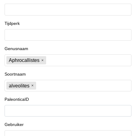
Tijdperk
Genusnaam
Aphrocallistes
Soortnaam
alveolites
PaleonticaID
Gebruiker