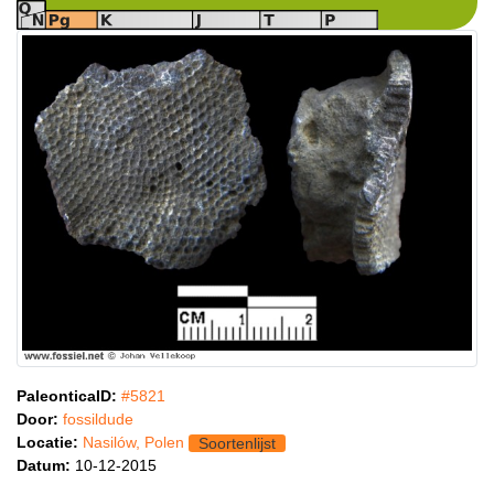
PaleonticaID:
#5821
Door:
fossildude
Locatie:
Nasilów, Polen
Soortenlijst
Datum:
10-12-2015