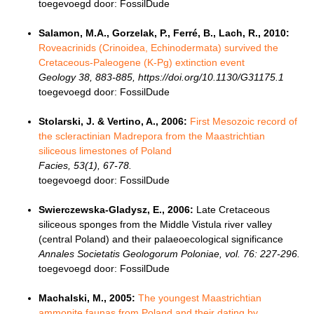
toegevoegd door: FossilDude
Salamon, M.A., Gorzelak, P., Ferré, B., Lach, R., 2010:
Roveacrinids (Crinoidea, Echinodermata) survived the
Cretaceous-Paleogene (K-Pg) extinction event
Geology 38, 883-885, https://doi.org/10.1130/G31175.1
toegevoegd door: FossilDude
Stolarski, J. & Vertino, A., 2006:
First Mesozoic record of
the scleractinian Madrepora from the Maastrichtian
siliceous limestones of Poland
Facies, 53(1), 67-78.
toegevoegd door: FossilDude
Swierczewska-Gladysz, E., 2006:
Late Cretaceous
siliceous sponges from the Middle Vistula river valley
(central Poland) and their palaeoecological significance
Annales Societatis Geologorum Poloniae, vol. 76: 227-296.
toegevoegd door: FossilDude
Machalski, M., 2005:
The youngest Maastrichtian
ammonite faunas from Poland and their dating by