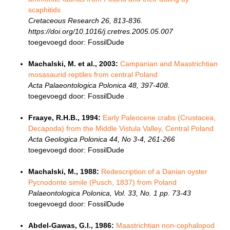
scaphitids
Cretaceous Research 26, 813-836.
https://doi.org/10.1016/j.cretres.2005.05.007
toegevoegd door: FossilDude
Machalski, M. et al., 2003:
Campanian and Maastrichtian
mosasaurid reptiles from central Poland
Acta Palaeontologica Polonica 48, 397-408.
toegevoegd door: FossilDude
Fraaye, R.H.B., 1994:
Early Paleocene crabs (Crustacea,
Decapoda) from the Middle Vistula Valley, Central Poland
Acta Geologica Polonica 44, No 3-4, 261-266
toegevoegd door: FossilDude
Machalski, M., 1988:
Redescription of a Danian oyster
Pycnodonte simile (Pusch, 1837) from Poland
Palaeontologica Polonica, Vol. 33, No. 1 pp. 73-43
toegevoegd door: FossilDude
Abdel-Gawas, G.I., 1986:
Maastrichtian non-cephalopod