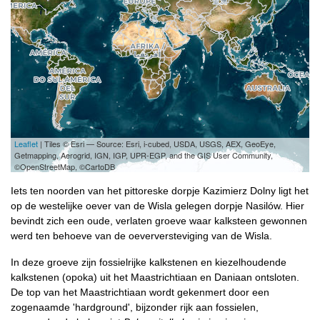
Leaflet
| Tiles © Esri — Source: Esri, i-cubed, USDA, USGS, AEX, GeoEye,
Getmapping, Aerogrid, IGN, IGP, UPR-EGP, and the GIS User Community,
©OpenStreetMap, ©CartoDB
Iets ten noorden van het pittoreske dorpje Kazimierz Dolny ligt het
op de westelijke oever van de Wisla gelegen dorpje Nasilów. Hier
bevindt zich een oude, verlaten groeve waar kalksteen gewonnen
werd ten behoeve van de oeverversteviging van de Wisla.
In deze groeve zijn fossielrijke kalkstenen en kiezelhoudende
kalkstenen (opoka) uit het Maastrichtiaan en Daniaan ontsloten.
De top van het Maastrichtiaan wordt gekenmert door een
zogenaamde 'hardground', bijzonder rijk aan fossielen,