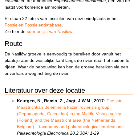
kasimiri
en de ammoniet
Hoploscaphites constrictus
, één van de
laatst voorkomende ammonieten.
Er staan 32 foto's van fossielen van deze vindplaats in het
Fossielen Fossielendatabase
.
Zie hier de
soortenlijst van Nasilów
.
Route
De Nasilów groeve is eenvoudig te bereiken door vanuit het
plaatsje aan de westelijke kant langs de rivier naar het zuiden te
rijden. Waar de bebouwing kan ben de groeve bereiken via een
onverharde weg richting de rivier.
Literatuur over deze locatie
Keutgen, N., Remin, Z., Jagt, J.W.M., 2017:
The late
Maastrichtian Belemnella kazimiroviensis group
(Cephalopoda, Coleoidea) in the Middle Vistula valley
(Poland) and the Maastricht area (the Netherlands,
Belgium) – taxonomy and palaeobiological implications
Palaeontologia Electronica 20.2.38A: 1-29