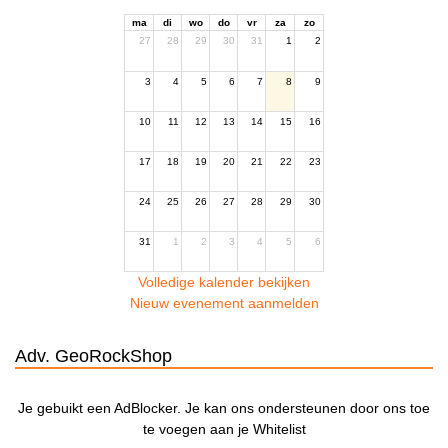
ma
di
wo
do
vr
za
zo
27
28
29
30
31
1
2
3
4
5
6
7
8
9
10
11
12
13
14
15
16
17
18
19
20
21
22
23
24
25
26
27
28
29
30
31
1
2
3
4
5
6
Volledige kalender bekijken
Nieuw evenement aanmelden
Adv. GeoRockShop
Je gebuikt een AdBlocker. Je kan ons ondersteunen door ons toe
te voegen aan je Whitelist