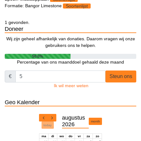
Formatie: Bangor Limestone
Soortenlijst
1 gevonden.
Doneer
Wij zijn geheel afhankelijk van donaties. Daarom vragen wij onze
gebruikers ons te helpen.
50.0%
Percentage van ons maanddoel gehaald deze maand
€
Steun ons
Ik wil meer weten
Geo Kalender
augustus
month
2026
today
ma
di
wo
do
vr
za
zo