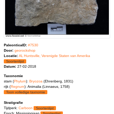
PaleonticaID:
#7530
Door:
georockshop
Locatie:
AL Huntsville, Verenigde Staten van Amerika
Soortenlijst
Datum:
27-02-2018
Taxonomie
stam (
Phylum
):
Bryozoa
(Ehrenberg, 1831)
rijk (
Regnum
): Animalia (Linnaeus, 1758)
Toon volledige taxnomie
Stratigrafie
Tijdperk:
Carboon
Soortenlijst
Epoch: Mississippiaan
Soortenlijst