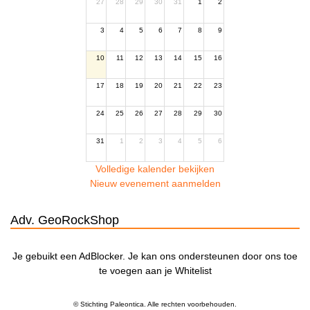
27
28
29
30
31
1
2
3
4
5
6
7
8
9
10
11
12
13
14
15
16
17
18
19
20
21
22
23
24
25
26
27
28
29
30
31
1
2
3
4
5
6
Volledige kalender bekijken
Nieuw evenement aanmelden
Adv. GeoRockShop
Je gebuikt een AdBlocker. Je kan ons ondersteunen door ons toe
te voegen aan je Whitelist
© Stichting Paleontica. Alle rechten voorbehouden.