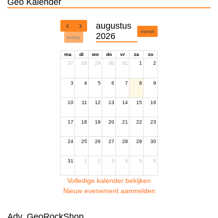
Geo Kalender
augustus
month
2026
today
ma
di
wo
do
vr
za
zo
27
28
29
30
31
1
2
3
4
5
6
7
8
9
10
11
12
13
14
15
16
17
18
19
20
21
22
23
24
25
26
27
28
29
30
31
1
2
3
4
5
6
Volledige kalender bekijken
Nieuw evenement aanmelden
Adv. GeoRockShop