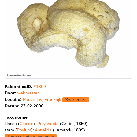
PaleonticaID:
#1309
Door:
webmaster
Locatie:
Pauvrelay, Frankrijk
Soortenlijst
Datum:
27-02-2006
Taxonomie
klasse (
Classis
):
Polychaeta
(Grube, 1850)
stam (
Phylum
):
Annelida
(Lamarck, 1809)
Toon volledige taxnomie