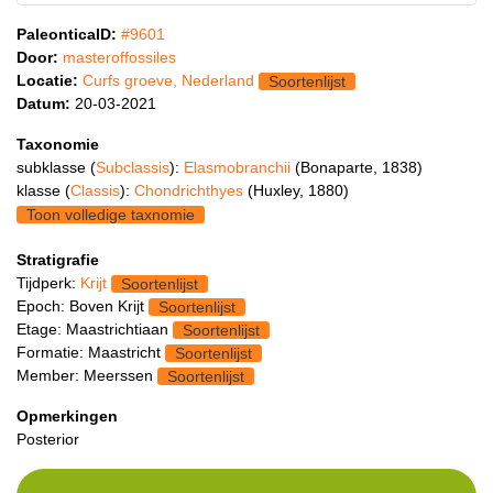
PaleonticaID:
#9601
Door:
masteroffossiles
Locatie:
Curfs groeve, Nederland
Soortenlijst
Datum:
20-03-2021
Taxonomie
subklasse (
Subclassis
):
Elasmobranchii
(Bonaparte, 1838)
klasse (
Classis
):
Chondrichthyes
(Huxley, 1880)
Toon volledige taxnomie
Stratigrafie
Tijdperk:
Krijt
Soortenlijst
Epoch: Boven Krijt
Soortenlijst
Etage: Maastrichtiaan
Soortenlijst
Formatie: Maastricht
Soortenlijst
Member: Meerssen
Soortenlijst
Opmerkingen
Posterior