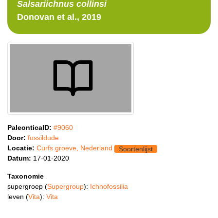
Salsariichnus
collinsi
Donovan et al., 2019
PaleonticaID:
#9060
Door:
fossildude
Locatie:
Curfs groeve, Nederland
Soortenlijst
Datum:
17-01-2020
Taxonomie
supergroep (
Supergroup
):
Ichnofossilia
leven (
Vita
):
Vita