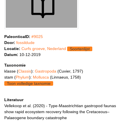
PaleonticaID:
#9025
Door:
fossildude
Locatie:
Curfs groeve, Nederland
Soortenlijst
Datum:
10-12-2019
Taxonomie
klasse (
Classis
):
Gastropoda
(Cuvier, 1797)
stam (
Phylum
):
Mollusca
(Linnaeus, 1758)
Toon volledige taxnomie
Literatuur
Vellekoop et al. (2020) - Type‐Maastrichtian gastropod faunas
show rapid ecosystem recovery following the Cretaceous–
Palaeogene boundary catastrophe