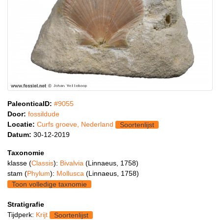
PaleonticaID:
#9055
Door:
fossildude
Locatie:
Curfs groeve, Nederland
Soortenlijst
Datum:
30-12-2019
Taxonomie
klasse (
Classis
):
Bivalvia
(Linnaeus, 1758)
stam (
Phylum
):
Mollusca
(Linnaeus, 1758)
Toon volledige taxnomie
Stratigrafie
Tijdperk:
Krijt
Soortenlijst