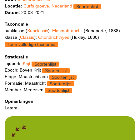
Locatie:
Curfs groeve, Nederland
Soortenlijst
Datum:
20-03-2021
Taxonomie
subklasse (
Subclassis
):
Elasmobranchii
(Bonaparte, 1838)
klasse (
Classis
):
Chondrichthyes
(Huxley, 1880)
Toon volledige taxnomie
Stratigrafie
Tijdperk:
Krijt
Soortenlijst
Epoch: Boven Krijt
Soortenlijst
Etage: Maastrichtiaan
Soortenlijst
Formatie: Maastricht
Soortenlijst
Member: Meerssen
Soortenlijst
Opmerkingen
Lateral