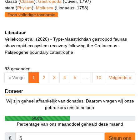
klasse (
Classis
):
Gastropoda
(Cuvier, 1797)
stam (
Phylum
):
Mollusca
(Linnaeus, 1758)
Toon volledige taxnomie
Literatuur
Vellekoop et al. (2020) - Type‐Maastrichtian gastropod faunas
show rapid ecosystem recovery following the Cretaceous–
Palaeogene boundary catastrophe
93 gevonden.
« Vorige
1
2
3
4
5
…
10
Volgende »
Doneer
Wij zijn geheel afhankelijk van donaties. Daarom vragen wij onze
gebruikers ons te helpen.
50.0%
Percentage van ons maanddoel gehaald deze maand
€
Steun ons