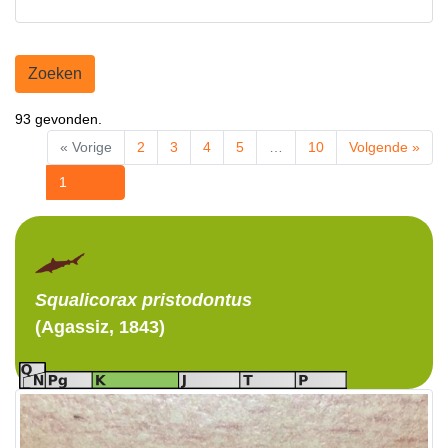
Zoeken
93 gevonden.
« Vorige
2
3
4
5
…
10
Volgende »
1
Squalicorax
pristodontus
(Agassiz, 1843)