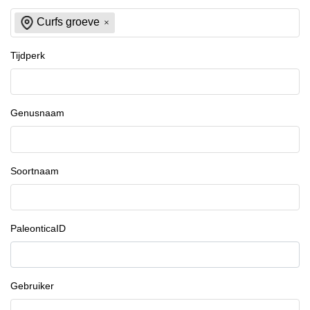
Curfs groeve
Tijdperk
Genusnaam
Soortnaam
PaleonticaID
Gebruiker