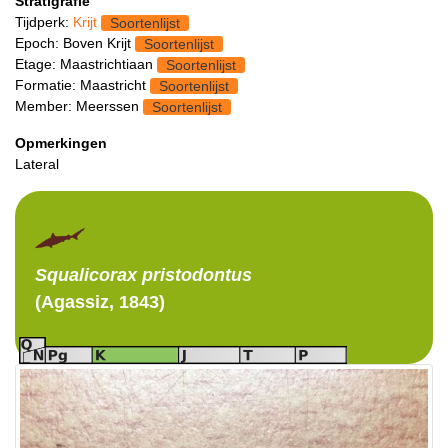
Stratigrafie
Tijdperk:
Krijt
Soortenlijst
Epoch: Boven Krijt
Soortenlijst
Etage: Maastrichtiaan
Soortenlijst
Formatie: Maastricht
Soortenlijst
Member: Meerssen
Soortenlijst
Opmerkingen
Lateral
Squalicorax
pristodontus
(Agassiz, 1843)