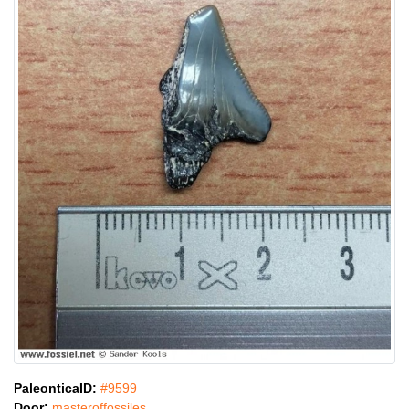
PaleonticaID:
#9599
Door:
masteroffossiles