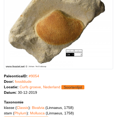
PaleonticaID:
#9054
Door:
fossildude
Locatie:
Curfs groeve, Nederland
Soortenlijst
Datum:
30-12-2019
Taxonomie
klasse (
Classis
):
Bivalvia
(Linnaeus, 1758)
stam (
Phylum
):
Mollusca
(Linnaeus, 1758)