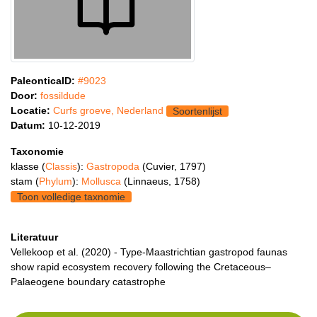
PaleonticaID:
#9023
Door:
fossildude
Locatie:
Curfs groeve, Nederland
Soortenlijst
Datum:
10-12-2019
Taxonomie
klasse (
Classis
):
Gastropoda
(Cuvier, 1797)
stam (
Phylum
):
Mollusca
(Linnaeus, 1758)
Toon volledige taxnomie
Literatuur
Vellekoop et al. (2020) - Type‐Maastrichtian gastropod faunas
show rapid ecosystem recovery following the Cretaceous–
Palaeogene boundary catastrophe