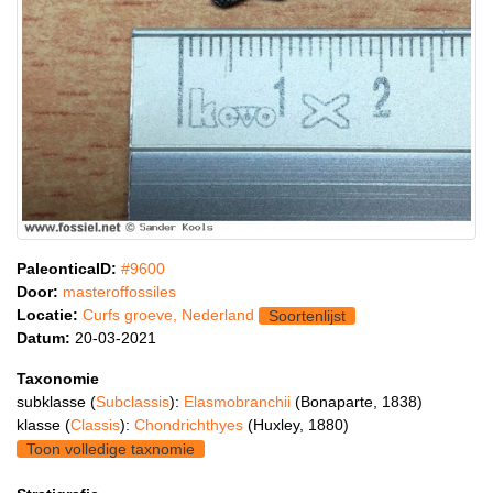
PaleonticaID:
#9600
Door:
masteroffossiles
Locatie:
Curfs groeve, Nederland
Soortenlijst
Datum:
20-03-2021
Taxonomie
subklasse (
Subclassis
):
Elasmobranchii
(Bonaparte, 1838)
klasse (
Classis
):
Chondrichthyes
(Huxley, 1880)
Toon volledige taxnomie