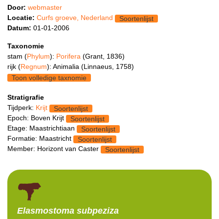
Door:
webmaster
Locatie:
Curfs groeve, Nederland
Soortenlijst
Datum:
01-01-2006
Taxonomie
stam (
Phylum
):
Porifera
(Grant, 1836)
rijk (
Regnum
): Animalia (Linnaeus, 1758)
Toon volledige taxnomie
Stratigrafie
Tijdperk:
Krijt
Soortenlijst
Epoch: Boven Krijt
Soortenlijst
Etage: Maastrichtiaan
Soortenlijst
Formatie: Maastricht
Soortenlijst
Member: Horizont van Caster
Soortenlijst
Elasmostoma
subpeziza