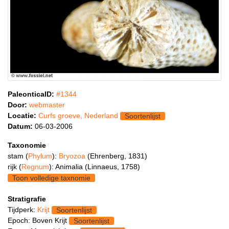
PaleonticaID:
#1344
Door:
webmaster
Locatie:
Curfs groeve, Nederland
Soortenlijst
Datum:
06-03-2006
Taxonomie
stam (
Phylum
):
Bryozoa
(Ehrenberg, 1831)
rijk (
Regnum
): Animalia (Linnaeus, 1758)
Toon volledige taxnomie
Stratigrafie
Tijdperk:
Krijt
Soortenlijst
Epoch: Boven Krijt
Soortenlijst