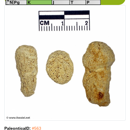
PaleonticaID:
#563