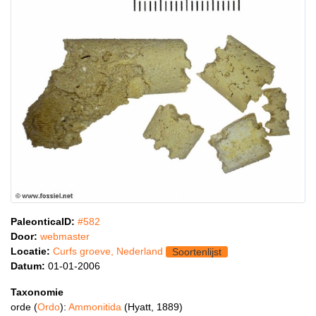
PaleonticaID:
#582
Door:
webmaster
Locatie:
Curfs groeve, Nederland
Soortenlijst
Datum:
01-01-2006
Taxonomie
orde (
Ordo
):
Ammonitida
(Hyatt, 1889)