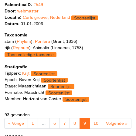
PaleonticaID:
#549
Door:
webmaster
Locatie:
Curfs groeve, Nederland
Soortenlijst
Datum:
01-01-2006
Taxonomie
stam (
Phylum
):
Porifera
(Grant, 1836)
rijk (
Regnum
): Animalia (Linnaeus, 1758)
Toon volledige taxnomie
Stratigrafie
Tijdperk:
Krijt
Soortenlijst
Epoch: Boven Krijt
Soortenlijst
Etage: Maastrichtiaan
Soortenlijst
Formatie: Maastricht
Soortenlijst
Member: Horizont van Caster
Soortenlijst
93 gevonden.
« Vorige
1
…
6
7
8
9
10
Volgende »