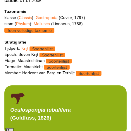
Datum:
01-01-2006
Taxonomie
klasse (
Classis
):
Gastropoda
(Cuvier, 1797)
stam (
Phylum
):
Mollusca
(Linnaeus, 1758)
Toon volledige taxnomie
Stratigrafie
Tijdperk:
Krijt
Soortenlijst
Epoch: Boven Krijt
Soortenlijst
Etage: Maastrichtiaan
Soortenlijst
Formatie: Maastricht
Soortenlijst
Member: Horizont van Berg en Terblijt
Soortenlijst
Oculospongia
tubulifera
(Goldfuss, 1826)