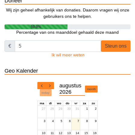
Doneer
Wij zijn geheel afhankelijk van donaties. Daarom vragen wij onze
gebruikers ons te helpen.
50.0%
Percentage van ons maanddoel gehaald deze maand
€
Steun ons
Ik wil meer weten
Geo Kalender
augustus
month
2026
today
ma
di
wo
do
vr
za
zo
27
28
29
30
31
1
2
3
4
5
6
7
8
9
10
11
12
13
14
15
16