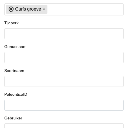
Curfs groeve
Tijdperk
Genusnaam
Soortnaam
PaleonticaID
Gebruiker