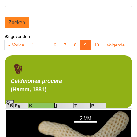
Zoeken
93 gevonden.
« Vorige
1
…
6
7
8
9
10
Volgende »
Ceidmonea
procera
(Hamm, 1881)