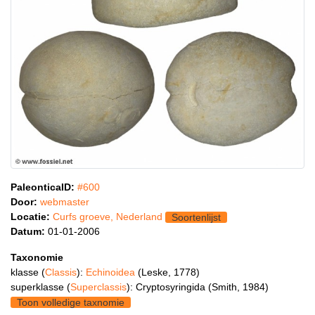
PaleonticaID:
#600
Door:
webmaster
Locatie:
Curfs groeve, Nederland
Soortenlijst
Datum:
01-01-2006
Taxonomie
klasse (
Classis
):
Echinoidea
(Leske, 1778)
superklasse (
Superclassis
): Cryptosyringida (Smith, 1984)
Toon volledige taxnomie