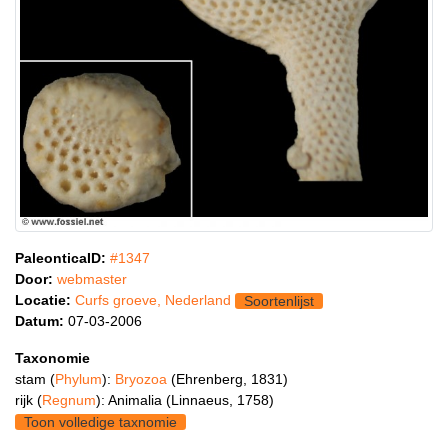
PaleonticaID:
#1347
Door:
webmaster
Locatie:
Curfs groeve, Nederland
Soortenlijst
Datum:
07-03-2006
Taxonomie
stam (
Phylum
):
Bryozoa
(Ehrenberg, 1831)
rijk (
Regnum
): Animalia (Linnaeus, 1758)
Toon volledige taxnomie