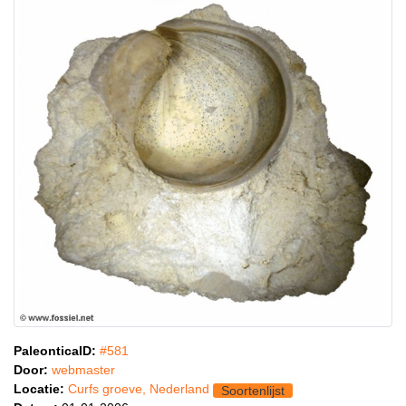
PaleonticaID:
#581
Door:
webmaster
Locatie:
Curfs groeve, Nederland
Soortenlijst