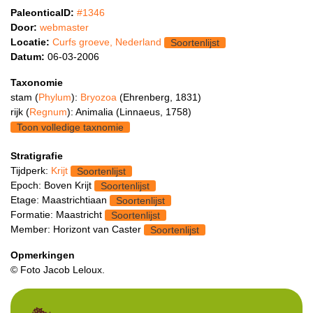
PaleonticaID:
#1346
Door:
webmaster
Locatie:
Curfs groeve, Nederland
Soortenlijst
Datum:
06-03-2006
Taxonomie
stam (
Phylum
):
Bryozoa
(Ehrenberg, 1831)
rijk (
Regnum
): Animalia (Linnaeus, 1758)
Toon volledige taxnomie
Stratigrafie
Tijdperk:
Krijt
Soortenlijst
Epoch: Boven Krijt
Soortenlijst
Etage: Maastrichtiaan
Soortenlijst
Formatie: Maastricht
Soortenlijst
Member: Horizont van Caster
Soortenlijst
Opmerkingen
© Foto Jacob Leloux.