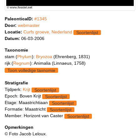
PaleonticaID:
#1345
Door:
webmaster
Locatie:
Curfs groeve, Nederland
Soortenlijst
Datum:
06-03-2006
Taxonomie
stam (
Phylum
):
Bryozoa
(Ehrenberg, 1831)
rijk (
Regnum
): Animalia (Linnaeus, 1758)
Toon volledige taxnomie
Stratigrafie
Tijdperk:
Krijt
Soortenlijst
Epoch: Boven Krijt
Soortenlijst
Etage: Maastrichtiaan
Soortenlijst
Formatie: Maastricht
Soortenlijst
Member: Horizont van Caster
Soortenlijst
Opmerkingen
© Foto Jacob Leloux.