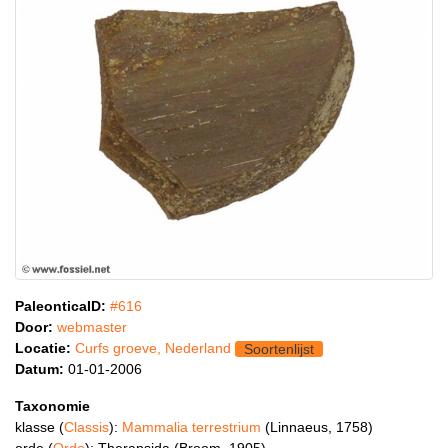
PaleonticaID:
#616
Door:
webmaster
Locatie:
Curfs groeve, Nederland
Soortenlijst
Datum:
01-01-2006
Taxonomie
klasse (
Classis
):
Mammalia terrestrium
(Linnaeus, 1758)
orde (
Ordo
): Therapsida (Broom, 1905)