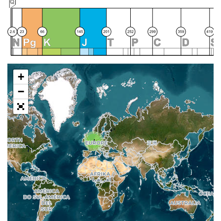
+
−
4