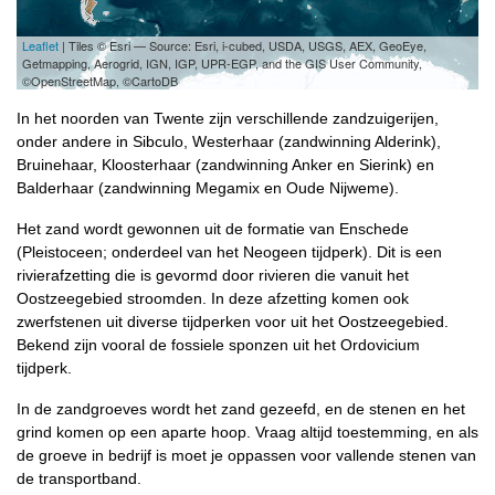
Leaflet
| Tiles © Esri — Source: Esri, i-cubed, USDA, USGS, AEX, GeoEye,
Getmapping, Aerogrid, IGN, IGP, UPR-EGP, and the GIS User Community,
©OpenStreetMap, ©CartoDB
In het noorden van Twente zijn verschillende zandzuigerijen,
onder andere in Sibculo, Westerhaar (zandwinning Alderink),
Bruinehaar, Kloosterhaar (zandwinning Anker en Sierink) en
Balderhaar (zandwinning Megamix en Oude Nijweme).
Het zand wordt gewonnen uit de formatie van Enschede
(Pleistoceen; onderdeel van het Neogeen tijdperk). Dit is een
rivierafzetting die is gevormd door rivieren die vanuit het
Oostzeegebied stroomden. In deze afzetting komen ook
zwerfstenen uit diverse tijdperken voor uit het Oostzeegebied.
Bekend zijn vooral de fossiele sponzen uit het Ordovicium
tijdperk.
In de zandgroeves wordt het zand gezeefd, en de stenen en het
grind komen op een aparte hoop. Vraag altijd toestemming, en als
de groeve in bedrijf is moet je oppassen voor vallende stenen van
de transportband.