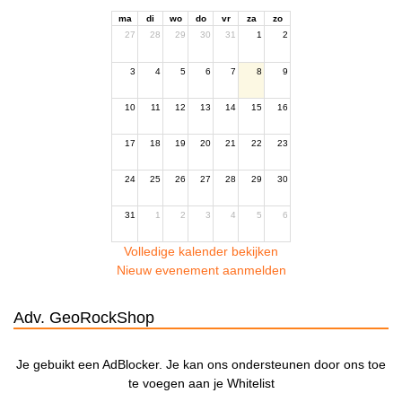
ma
di
wo
do
vr
za
zo
27
28
29
30
31
1
2
3
4
5
6
7
8
9
10
11
12
13
14
15
16
17
18
19
20
21
22
23
24
25
26
27
28
29
30
31
1
2
3
4
5
6
Volledige kalender bekijken
Nieuw evenement aanmelden
Adv. GeoRockShop
Je gebuikt een AdBlocker. Je kan ons ondersteunen door ons toe
te voegen aan je Whitelist