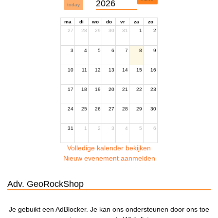
2026
today
ma
di
wo
do
vr
za
zo
27
28
29
30
31
1
2
3
4
5
6
7
8
9
10
11
12
13
14
15
16
17
18
19
20
21
22
23
24
25
26
27
28
29
30
31
1
2
3
4
5
6
Volledige kalender bekijken
Nieuw evenement aanmelden
Adv. GeoRockShop
Je gebuikt een AdBlocker. Je kan ons ondersteunen door ons toe