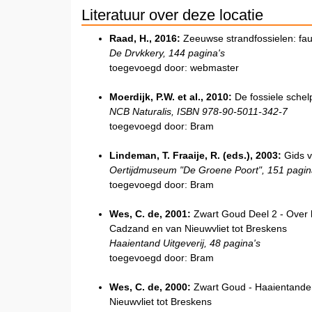
Literatuur over deze locatie
Raad, H., 2016:
Zeeuwse strandfossielen: faun
De Drvkkery, 144 pagina's
toegevoegd door: webmaster
Moerdijk, P.W. et al., 2010:
De fossiele schel
NCB Naturalis, ISBN 978-90-5011-342-7
toegevoegd door: Bram
Lindeman, T. Fraaije, R. (eds.), 2003:
Gids v
Oertijdmuseum "De Groene Poort", 151 pagin
toegevoegd door: Bram
Wes, C. de, 2001:
Zwart Goud Deel 2 - Over 
Cadzand en van Nieuwvliet tot Breskens
Haaientand Uitgeverij, 48 pagina's
toegevoegd door: Bram
Wes, C. de, 2000:
Zwart Goud - Haaientanden
Nieuwvliet tot Breskens