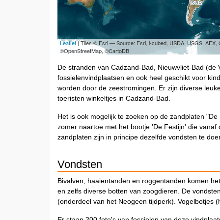
Leaflet
| Tiles © Esri — Source: Esri, i-cubed, USDA, USGS, AEX
©OpenStreetMap, ©CartoDB
De stranden van Cadzand-Bad, Nieuwvliet-Bad (de V
fossielenvindplaatsen en ook heel geschikt voor kin
worden door de zeestromingen. Er zijn diverse leuke
toeristen winkeltjes in Cadzand-Bad.
Het is ook mogelijk te zoeken op de zandplaten "De
zomer naartoe met het bootje 'De Festijn' die vanaf
zandplaten zijn in principe dezelfde vondsten te doe
Vondsten
Bivalven, haaientanden en roggentanden komen het
en zelfs diverse botten van zoogdieren. De vondsten
(onderdeel van het Neogeen tijdperk). Vogelbotjes (h
Er staan 200 foto's van fossielen van deze vindplaat