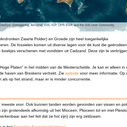
, GeoEye, Getmapping, Aerogrid, IGN, IGP, UPR-EGP, and the GIS User Community,
erdronken Zwarte Polder) en Groede zijn heel toegankelijke
deren. De fossielen komen uit diverse lagen voor de kust die geërodeer
 boekjes verschenen met vondsten uit Cadzand. Deze zijn te verkrijgen
 Hoge Platen" in het midden van de Westerschelde. Je kan er alleen in
 de haven van Breskens vertrekt. Zie
website
voor meer informatie. Op 
n als op het strand, maar er is minder concurrentie.
 meeste voor. Ook kunnen tanden worden gevonden van vissen en pot
 zijn grotendeels afkomstig uit het Mioceen, Plioceen tot en met Pleist
erkenbaar aan het feit dat ze hol zijn) zijn erg zeldzaam.
s in het
Fossielen Fossielendatabase
.