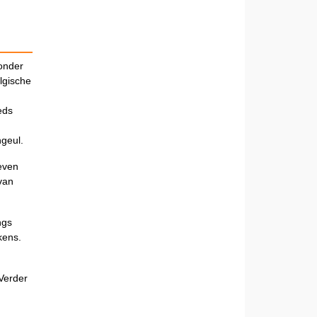
 onder
lgische
eds
ngeul.
even
van
ngs
kens.
 Verder