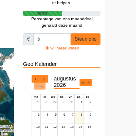
te helpen.
50.0%
Percentage van ons maanddoel
gehaald deze maand
€
Steun ons
Ik wil meer weten
Geo Kalender
augustus
month
2026
today
ma
di
wo
do
vr
za
zo
27
28
29
30
31
1
2
3
4
5
6
7
8
9
10
11
12
13
14
15
16