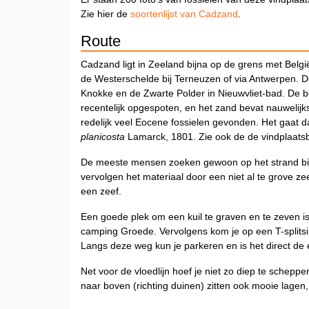
Zie hier de
soortenlijst van Cadzand
.
Route
Cadzand ligt in Zeeland bijna op de grens met Belgi
de Westerschelde bij Terneuzen of via Antwerpen. D
Knokke en de Zwarte Polder in Nieuwvliet-bad. De bes
recentelijk opgespoten, en het zand bevat nauweli
redelijk veel Eocene fossielen gevonden. Het gaat
planicosta
Lamarck, 1801. Zie ook de de vindplaatsb
De meeste mensen zoeken gewoon op het strand bij
vervolgen het materiaal door een niet al te grove ze
een zeef.
Een goede plek om een kuil te graven en te zeven 
camping Groede. Vervolgens kom je op een T-splitsin
Langs deze weg kun je parkeren en is het direct de
Net voor de vloedlijn hoef je niet zo diep te schepp
naar boven (richting duinen) zitten ook mooie lagen, 