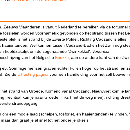
ë. Zeeuws Vlaanderen is vanuit Nederland te bereiken via de toltunnel
e fossielen worden voornamelijk gevonden op het strand tussen het Be
te plek is het strand bij de Zwarte Polder. Richting Cadzand is alles
jks haaientanden. Wel kunnen tussen Cadzand-Bad en het Zwin nog ste
 dan hoofdzakelijk om de zogenaamde 'Zwinkokkel',
Venericor
eschrijving van het Belgische
Knokke
, aan de andere kant van de Zwi
 eb. Sommige mensen graven echter kuilen hoger op het strand, en z
ef. Zie de
Uitrusting pagina
voor een handleiding voor het zelf bouwen 
is het strand van Groede. Komend vanaf Cadzand, Nieuwvliet kom je la
g; rechtsaf kun je naar Groede, links (met de weg mee), richting Bres
 eerste strandopgang.
en om een mooie laag (schelpen, fosforiet, en haaientanden) te vinden.
maar dan graaf je al snel tot net onder je oksels.