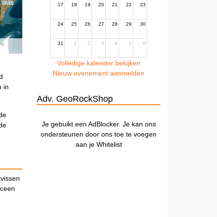
17
18
19
20
21
22
23
24
25
26
27
28
29
30
31
1
2
3
4
5
6
Volledige kalender bekijken
Nieuw evenement aanmelden
d
 in
Adv. GeoRockShop
 de
Je gebuikt een AdBlocker. Je kan ons
de
ondersteunen door ons toe te voegen
aan je Whitelist
vissen
oceen