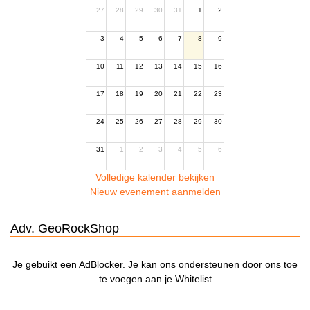
27
28
29
30
31
1
2
3
4
5
6
7
8
9
10
11
12
13
14
15
16
17
18
19
20
21
22
23
24
25
26
27
28
29
30
31
1
2
3
4
5
6
Volledige kalender bekijken
Nieuw evenement aanmelden
Adv. GeoRockShop
Je gebuikt een AdBlocker. Je kan ons ondersteunen door ons toe
te voegen aan je Whitelist