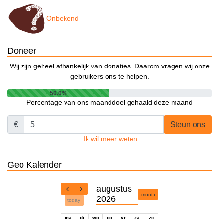
Onbekend
Doneer
Wij zijn geheel afhankelijk van donaties. Daarom vragen wij onze
gebruikers ons te helpen.
50.0%
Percentage van ons maanddoel gehaald deze maand
€
Steun ons
Ik wil meer weten
Geo Kalender
augustus
month
2026
today
ma
di
wo
do
vr
za
zo