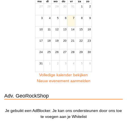
ma
di
wo
do
vr
za
zo
27
28
29
30
31
1
2
3
4
5
6
7
8
9
10
11
12
13
14
15
16
17
18
19
20
21
22
23
24
25
26
27
28
29
30
31
1
2
3
4
5
6
Volledige kalender bekijken
Nieuw evenement aanmelden
Adv. GeoRockShop
Je gebuikt een AdBlocker. Je kan ons ondersteunen door ons toe
te voegen aan je Whitelist