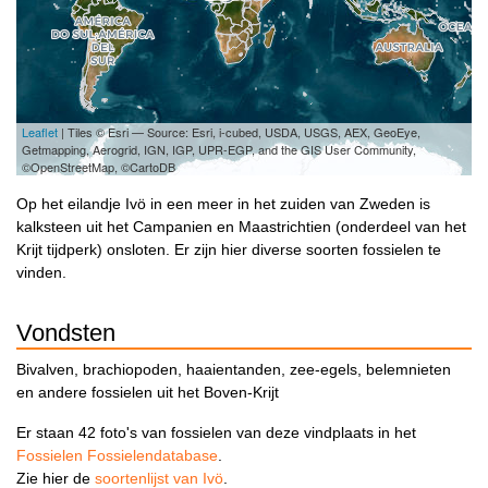
Leaflet
| Tiles © Esri — Source: Esri, i-cubed, USDA, USGS, AEX, GeoEye,
Getmapping, Aerogrid, IGN, IGP, UPR-EGP, and the GIS User Community,
©OpenStreetMap, ©CartoDB
Op het eilandje Ivö in een meer in het zuiden van Zweden is
kalksteen uit het Campanien en Maastrichtien (onderdeel van het
Krijt tijdperk) onsloten. Er zijn hier diverse soorten fossielen te
vinden.
Vondsten
Bivalven, brachiopoden, haaientanden, zee-egels, belemnieten
en andere fossielen uit het Boven-Krijt
Er staan 42 foto's van fossielen van deze vindplaats in het
Fossielen Fossielendatabase
.
Zie hier de
soortenlijst van Ivö
.