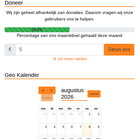
Doneer
Wij zijn geheel afhankelijk van donaties. Daarom vragen wij onze
gebruikers ons te helpen.
50.0%
Percentage van ons maanddoel gehaald deze maand
€
Steun ons
Ik wil meer weten
Geo Kalender
augustus
month
2026
today
ma
di
wo
do
vr
za
zo
27
28
29
30
31
1
2
3
4
5
6
7
8
9