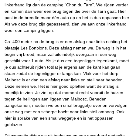
linkerhand ligt dan de camping "Chon du Tarn". We rijden verder
en komen dan weer een brug tegen die over de Tarn gaat. Hier
past in de breedte maar één auto op en het is dus oppassen hier.
Als we deze brug zijn gepasseerd, zien we aan onze linkerhand
weer een camping liggen.
Ca. 400 meter na de brug is er een afslag naar links richting het
plaatsje Les Bonblons. Deze afslag nemen we. De weg is in het
begin vrij breed, maar zal uiteindelijk overgaan in een weg
geschikt voor 1 auto. Als je dus een tegenligger tegenkomt, moet
je dus achteruit rijden totdat je ergens aan de kant kan gaan
staan zodat de tegenligger er langs kan. Vlak voor het dorp
Malbosc is er dan een afslag naar links en steil naar beneden.
Deze nemen we. Het is hier goed opletten want de afslag is
moeilijk te zien. Je ziet op dat moment recht vooruit de huizen
tegen de hellingen aan liggen van Malbosc. Beneden
aangekomen, moeten we een smal bruggetje over en vervolgen
onze weg met een scherpe bocht naar links steil omhoog. Ook
hier is sprake van een smal weggetje en is het oppassen
geblazen.
Dit weggetje rijden we uit totdat we op een onverhard gedeelte