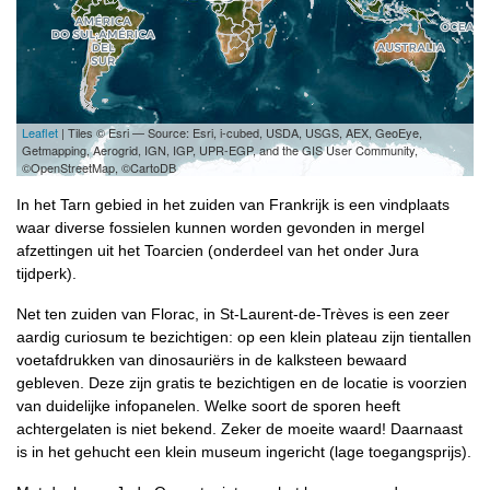
Leaflet
| Tiles © Esri — Source: Esri, i-cubed, USDA, USGS, AEX, GeoEye,
Getmapping, Aerogrid, IGN, IGP, UPR-EGP, and the GIS User Community,
©OpenStreetMap, ©CartoDB
In het Tarn gebied in het zuiden van Frankrijk is een vindplaats
waar diverse fossielen kunnen worden gevonden in mergel
afzettingen uit het Toarcien (onderdeel van het onder Jura
tijdperk).
Net ten zuiden van Florac, in St-Laurent-de-Trèves is een zeer
aardig curiosum te bezichtigen: op een klein plateau zijn tientallen
voetafdrukken van dinosauriërs in de kalksteen bewaard
gebleven. Deze zijn gratis te bezichtigen en de locatie is voorzien
van duidelijke infopanelen. Welke soort de sporen heeft
achtergelaten is niet bekend. Zeker de moeite waard! Daarnaast
is in het gehucht een klein museum ingericht (lage toegangsprijs).