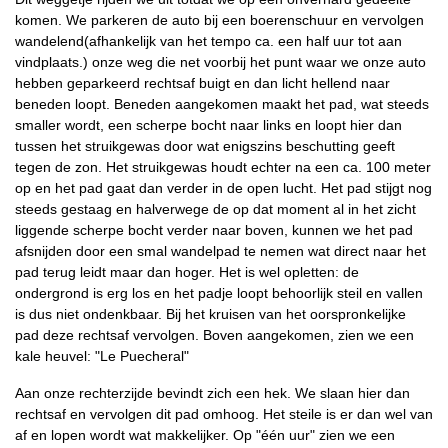
komen. We parkeren de auto bij een boerenschuur en vervolgen
wandelend(afhankelijk van het tempo ca. een half uur tot aan
vindplaats.) onze weg die net voorbij het punt waar we onze auto
hebben geparkeerd rechtsaf buigt en dan licht hellend naar
beneden loopt. Beneden aangekomen maakt het pad, wat steeds
smaller wordt, een scherpe bocht naar links en loopt hier dan
tussen het struikgewas door wat enigszins beschutting geeft
tegen de zon. Het struikgewas houdt echter na een ca. 100 meter
op en het pad gaat dan verder in de open lucht. Het pad stijgt nog
steeds gestaag en halverwege de op dat moment al in het zicht
liggende scherpe bocht verder naar boven, kunnen we het pad
afsnijden door een smal wandelpad te nemen wat direct naar het
pad terug leidt maar dan hoger. Het is wel opletten: de
ondergrond is erg los en het padje loopt behoorlijk steil en vallen
is dus niet ondenkbaar. Bij het kruisen van het oorspronkelijke
pad deze rechtsaf vervolgen. Boven aangekomen, zien we een
kale heuvel: "Le Puecheral"
Aan onze rechterzijde bevindt zich een hek. We slaan hier dan
rechtsaf en vervolgen dit pad omhoog. Het steile is er dan wel van
af en lopen wordt wat makkelijker. Op "één uur" zien we een