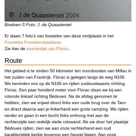
Bivalven © Foto: J. de Quaasteniet
Er staan 7 foto's van fossielen van deze vindplaats in het
Fossielen Fossielendatabase
.
Zie hier de
soortenlijst van Florac
.
Route
Het gebied is te vinden 50 kilometer ten noordoosten van Millau in
het zuiden van Frankrijk. Florac is gelegen langs de weg N106.
We bevinden ons op de N106 en rijden zuidoostwaarts richting
Florac. Een paar honderd meter voor Florac slaan we bij een
rotonde linksaf richting Bédoues. Na de afslag genomen te
hebben, zien we vrijwel direct links een oude brug over de Tarn
en direct daarna aan je linkerhand een grote camping. We rijden
verder en gaan in een bocht links omhoog met aan de
rechterzijde een redelijk steile rotswand. Als we door het plaatsje
Bédoues rijden, zien we aan onze rechterhand een oud
karakteristiek kerkje bovenop een heuvel liggen. Aan onze