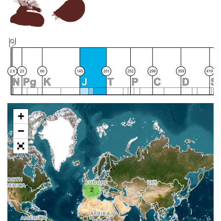
+
−
2