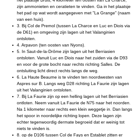
het plaatsje Bruis, 4 kilometer ten oosten van La Charce,
zijn ammonieten en ceratieten te vinden. Ga in het plaatsje
het pad op wat wordt aangegeven met "La Grange" (naam
van een huis).
3. Bij Col de Premol (tussen La Charce en Luc en Diois via
de D61) en omgeving zijn lagen uit het Valanginien
ontsloten.
4. Arpavon (ten oosten van Nyons).
5. In Saut-de-la-Drôme zijn lagen uit het Berriasien
ontsloten. Vanuit Luc en Diois naar het zuiden via de D93
en voor de grote bocht naar rechts richting Salles. De
ontsluiting licht direct rechts langs de weg.
6. La Haute Beaume is te vinden ten noordwesten van
Aspres sur B. Langs weg D28 richting La Faurie zijn lagen
uit het Valanginien ontsloten.
7. Bij La Faurie zijn op een helling lagen uit het Berriasien
ontloten. Neem vanuit La Faurie de N75 naar het noorden.
Na 1 kilometer naar rechts een klein weggetje in. Dan langs
het spoor in noordelijke richting lopen. Deze lagen zijn
echter tegenwoordig dermate begroeid dat er weinig tot
niets te vinden is.
8. op de D106 tussen Col de Fays en Establet zitten er