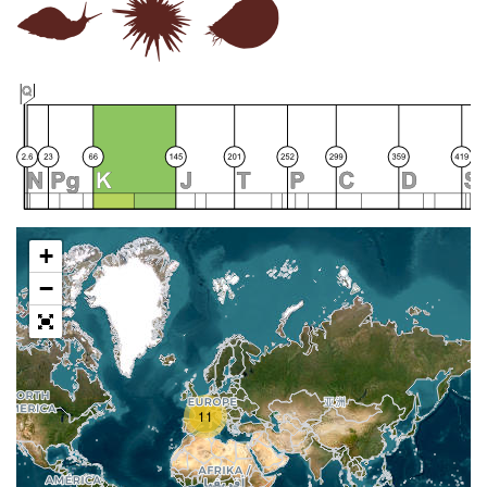
+
−
11