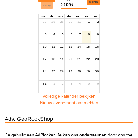
month
2026
today
ma
di
wo
do
vr
za
zo
27
28
29
30
31
1
2
3
4
5
6
7
8
9
10
11
12
13
14
15
16
17
18
19
20
21
22
23
24
25
26
27
28
29
30
31
1
2
3
4
5
6
Volledige kalender bekijken
Nieuw evenement aanmelden
Adv. GeoRockShop
Je gebuikt een AdBlocker. Je kan ons ondersteunen door ons toe