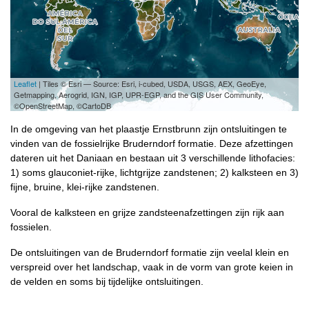
Leaflet
| Tiles © Esri — Source: Esri, i-cubed, USDA, USGS, AEX, GeoEye,
Getmapping, Aerogrid, IGN, IGP, UPR-EGP, and the GIS User Community,
©OpenStreetMap, ©CartoDB
In de omgeving van het plaastje Ernstbrunn zijn ontsluitingen te
vinden van de fossielrijke Bruderndorf formatie. Deze afzettingen
dateren uit het Daniaan en bestaan uit 3 verschillende lithofacies:
1) soms glauconiet-rijke, lichtgrijze zandstenen; 2) kalksteen en 3)
fijne, bruine, klei-rijke zandstenen.
Vooral de kalksteen en grijze zandsteenafzettingen zijn rijk aan
fossielen.
De ontsluitingen van de Bruderndorf formatie zijn veelal klein en
verspreid over het landschap, vaak in de vorm van grote keien in
de velden en soms bij tijdelijke ontsluitingen.