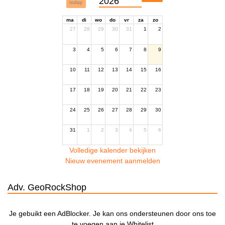
2026
today
ma
di
wo
do
vr
za
zo
27
28
29
30
31
1
2
3
4
5
6
7
8
9
10
11
12
13
14
15
16
17
18
19
20
21
22
23
24
25
26
27
28
29
30
31
1
2
3
4
5
6
Volledige kalender bekijken
Nieuw evenement aanmelden
Adv. GeoRockShop
Je gebuikt een AdBlocker. Je kan ons ondersteunen door ons toe
te voegen aan je Whitelist