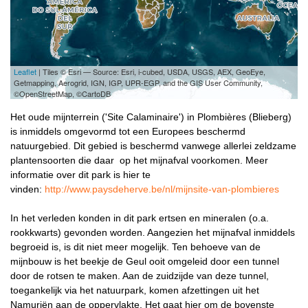
Leaflet
| Tiles © Esri — Source: Esri, i-cubed, USDA, USGS, AEX, GeoEye,
Getmapping, Aerogrid, IGN, IGP, UPR-EGP, and the GIS User Community,
©OpenStreetMap, ©CartoDB
Het oude mijnterrein ('Site Calaminaire') in Plombières (Blieberg)
is inmiddels omgevormd tot een Europees beschermd
natuurgebied. Dit gebied is beschermd vanwege allerlei zeldzame
plantensoorten die daar op het mijnafval voorkomen. Meer
informatie over dit park is hier te
vinden:
http://www.paysdeherve.be/nl/mijnsite-van-plombieres
In het verleden konden in dit park ertsen en mineralen (o.a.
rookkwarts) gevonden worden. Aangezien het mijnafval inmiddels
begroeid is, is dit niet meer mogelijk. Ten behoeve van de
mijnbouw is het beekje de Geul ooit omgeleid door een tunnel
door de rotsen te maken. Aan de zuidzijde van deze tunnel,
toegankelijk via het natuurpark, komen afzettingen uit het
Namuriën aan de oppervlakte. Het gaat hier om de bovenste