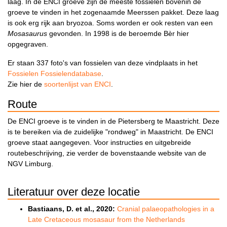
laag. In de ENCI groeve zijn de meeste fossielen bovenin de
groeve te vinden in het zogenaamde Meerssen pakket. Deze laag
is ook erg rijk aan bryozoa. Soms worden er ook resten van een
Mosasaurus
gevonden. In 1998 is de beroemde Bèr hier
opgegraven.
Er staan 337 foto's van fossielen van deze vindplaats in het
Fossielen Fossielendatabase
.
Zie hier de
soortenlijst van ENCI
.
Route
De ENCI groeve is te vinden in de Pietersberg te Maastricht. Deze
is te bereiken via de zuidelijke "rondweg" in Maastricht. De ENCI
groeve staat aangegeven. Voor instructies en uitgebreide
routebeschrijving, zie verder de bovenstaande website van de
NGV Limburg.
Literatuur over deze locatie
Bastiaans, D. et al., 2020:
Cranial palaeopathologies in a
Late Cretaceous mosasaur from the Netherlands