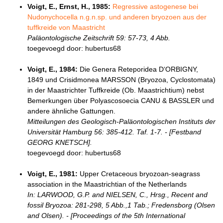
Voigt, E., Ernst, H., 1985:
Regressive astogenese bei
Nudonychocella n.g.n.sp. und anderen bryozoen aus der
tuffkreide von Maastricht
Paläontologische Zeitschrift 59: 57-73, 4 Abb.
toegevoegd door: hubertus68
Voigt, E., 1984:
Die Genera Reteporidea D‘ORBIGNY,
1849 und Crisidmonea MARSSON (Bryozoa, Cyclostomata)
in der Maastrichter Tuffkreide (Ob. Maastrichtium) nebst
Bemerkungen über Polyascosoecia CANU & BASSLER und
andere ähnliche Gattungen.
Mitteilungen des Geologisch-Paläontologischen Instituts der
Universität Hamburg 56: 385-412. Taf. 1-7. - [Festband
GEORG KNETSCH].
toegevoegd door: hubertus68
Voigt, E., 1981:
Upper Cretaceous bryozoan-seagrass
association in the Maastrichtian of the Netherlands
In: LARWOOD, G.P. and NIELSEN, C., Hrsg., Recent and
fossil Bryozoa: 281-298, 5 Abb.,1 Tab.; Fredensborg (Olsen
and Olsen). - [Proceedings of the 5th International