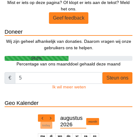
Mist er iets op deze pagina? Of klopt er iets aan de tekst? Meld
het ons.
Geef feedback
Doneer
Wij zijn geheel afhankelijk van donaties. Daarom vragen wij onze
gebruikers ons te helpen.
50.0%
Percentage van ons maanddoel gehaald deze maand
€
Steun ons
Ik wil meer weten
Geo Kalender
augustus
month
2026
today
ma
di
wo
do
vr
za
zo