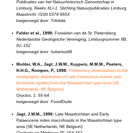
Publicaties van het Natuurhistorisch Genootschap in
Limburg, Reeks XLI-1. Stichting Natuurpublicaties Limburg,
Maastricht. ISSN 0374-955X
toegevoegd door: Trilobite
Felder et al., 1998:
Fossielen van de St. Pietersberg
Nederlandse Geologische Vereniging, Limburgnummer 9B,
91–152
toegevoegd door: hubertus68
Mulder, W.A., Jagt, J.W.M., Kuypers, M.M.M., Peeters,
H.H.G., Rompen, P., 1998:
Preliminary observations on the
stratigraphic distribution of Late Cretaceous marine and
terrestrial reptiles from the Maastrichtian type area (SE
Netherlards, NE Belgium)
Oryctos, 1: 55-64
toegevoegd door: FossilDude
Jagt, J.W.M., 1996:
Late Maastrichtian and Early
Palaeocene index macrofossils in the Maastrichtian type
area (SE Netherlands, NE Belgium)
Geologie en Mijnbouw 75: 153-162