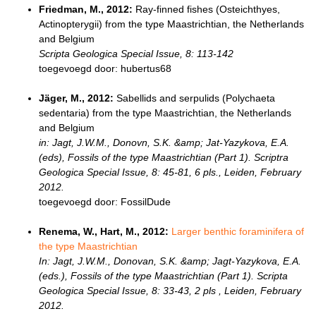
Friedman, M., 2012:
Ray-finned fishes (Osteichthyes,
Actinopterygii) from the type Maastrichtian, the Netherlands
and Belgium
Scripta Geologica Special Issue, 8: 113-142
toegevoegd door: hubertus68
Jäger, M., 2012:
Sabellids and serpulids (Polychaeta
sedentaria) from the type Maastrichtian, the Netherlands
and Belgium
in: Jagt, J.W.M., Donovn, S.K. &amp; Jat-Yazykova, E.A.
(eds), Fossils of the type Maastrichtian (Part 1). Scriptra
Geologica Special Issue, 8: 45-81, 6 pls., Leiden, February
2012.
toegevoegd door: FossilDude
Renema, W., Hart, M., 2012:
Larger benthic foraminifera of
the type Maastrichtian
In: Jagt, J.W.M., Donovan, S.K. &amp; Jagt-Yazykova, E.A.
(eds.), Fossils of the type Maastrichtian (Part 1). Scripta
Geologica Special Issue, 8: 33-43, 2 pls , Leiden, February
2012.