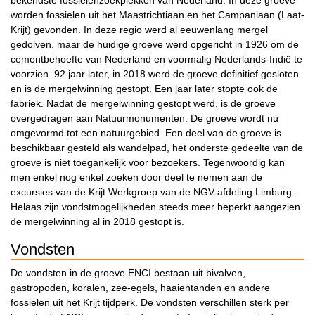
bekendste fossielenzoekplekken van Nederland. In deze groeve
worden fossielen uit het Maastrichtiaan en het Campaniaan (Laat-
Krijt) gevonden. In deze regio werd al eeuwenlang mergel
gedolven, maar de huidige groeve werd opgericht in 1926 om de
cementbehoefte van Nederland en voormalig Nederlands-Indië te
voorzien. 92 jaar later, in 2018 werd de groeve definitief gesloten
en is de mergelwinning gestopt. Een jaar later stopte ook de
fabriek. Nadat de mergelwinning gestopt werd, is de groeve
overgedragen aan Natuurmonumenten. De groeve wordt nu
omgevormd tot een natuurgebied. Een deel van de groeve is
beschikbaar gesteld als wandelpad, het onderste gedeelte van de
groeve is niet toegankelijk voor bezoekers. Tegenwoordig kan
men enkel nog enkel zoeken door deel te nemen aan de
excursies van de Krijt Werkgroep van de NGV-afdeling Limburg.
Helaas zijn vondstmogelijkheden steeds meer beperkt aangezien
de mergelwinning al in 2018 gestopt is.
Vondsten
De vondsten in de groeve ENCI bestaan uit bivalven,
gastropoden, koralen, zee-egels, haaientanden en andere
fossielen uit het Krijt tijdperk. De vondsten verschillen sterk per