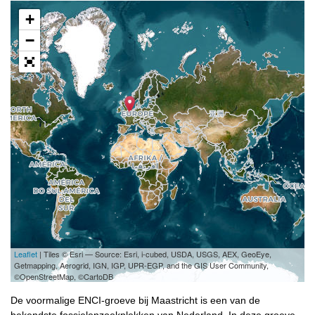
+
−
Leaflet
| Tiles © Esri — Source: Esri, i-cubed, USDA, USGS, AEX, GeoEye,
Getmapping, Aerogrid, IGN, IGP, UPR-EGP, and the GIS User Community,
©OpenStreetMap, ©CartoDB
De voormalige ENCI-groeve bij Maastricht is een van de