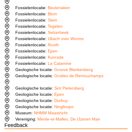
Fossielenlocatie:
Beutenaken
Fossielenlocatie:
Blom
Fossielenlocatie:
Stein
Fossielenlocatie:
Tegelen
Fossielenlocatie:
Selzerbeek
Fossielenlocatie:
Ubach over Worms
Fossielenlocatie:
Rooth
Fossielenlocatie:
Epen
Fossielenlocatie:
Kunrade
Fossielenlocatie:
La Calamine
Geologische locatie:
Groeve Blankenberg
Geologische locatie:
Grottes de Remouchamps
Geologische locatie:
Sint Pietersberg
Geologische locatie:
Epen
Geologische locatie:
Durbuy
Geologische locatie:
Ninglinspo
Museum:
NHMM Maastricht
Vereniging:
Mente-et-Malleo, De IJzeren Man
Feedback