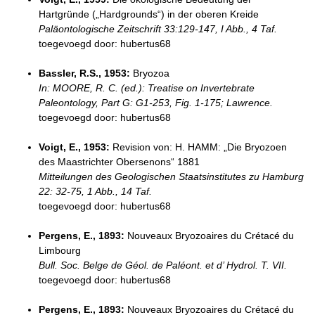
Hartgründe („Hardgrounds“) in der oberen Kreide
Paläontologische Zeitschrift 33:129-147, I Abb., 4 Taf.
toegevoegd door: hubertus68
Bassler, R.S., 1953:
Bryozoa
In: MOORE, R. C. (ed.): Treatise on Invertebrate
Paleontology, Part G: G1-253, Fig. 1-175; Lawrence.
toegevoegd door: hubertus68
Voigt, E., 1953:
Revision von: H. HAMM: „Die Bryozoen
des Maastrichter Obersenons“ 1881
Mitteilungen des Geologischen Staatsinstitutes zu Hamburg
22: 32-75, 1 Abb., 14 Taf.
toegevoegd door: hubertus68
Pergens, E., 1893:
Nouveaux Bryozoaires du Crétacé du
Limbourg
Bull. Soc. Belge de Géol. de Paléont. et d’ Hydrol. T. VII.
toegevoegd door: hubertus68
Pergens, E., 1893:
Nouveaux Bryozoaires du Crétacé du