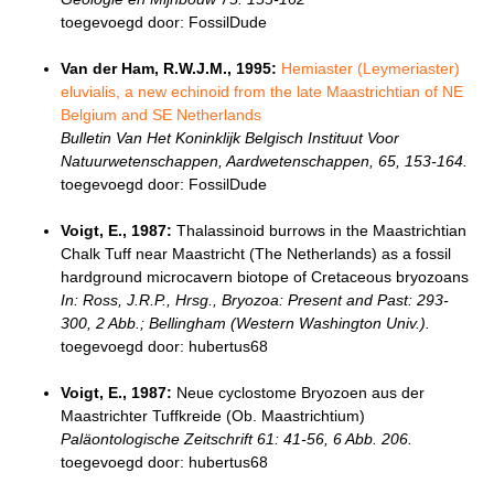
toegevoegd door: FossilDude
Van der Ham, R.W.J.M., 1995:
Hemiaster (Leymeriaster)
eluvialis, a new echinoid from the late Maastrichtian of NE
Belgium and SE Netherlands
Bulletin Van Het Koninklijk Belgisch Instituut Voor
Natuurwetenschappen, Aardwetenschappen, 65, 153-164.
toegevoegd door: FossilDude
Voigt, E., 1987:
Thalassinoid burrows in the Maastrichtian
Chalk Tuff near Maastricht (The Netherlands) as a fossil
hardground microcavern biotope of Cretaceous bryozoans
In: Ross, J.R.P., Hrsg., Bryozoa: Present and Past: 293-
300, 2 Abb.; Bellingham (Western Washington Univ.).
toegevoegd door: hubertus68
Voigt, E., 1987:
Neue cyclostome Bryozoen aus der
Maastrichter Tuffkreide (Ob. Maastrichtium)
Paläontologische Zeitschrift 61: 41-56, 6 Abb. 206.
toegevoegd door: hubertus68