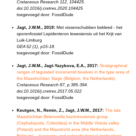
Cretaceous Research 112, 104425.
doi:10.1016/j.cretres.2020.104425
toegevoegd door: FossilDude
Jagt, J.W.M., 2019:
Met vissenschubben bekleed - het
sporenfossiel Lepidenteron lewesiensis uit het Krijt van
Luik-Limburg
GEA 52 (1), p15-18.
toegevoegd door: FossilDude
Jagt, J.W.M., Jagt-Yazykova, E.A., 2017:
Stratigraphical
ranges of tegulated inoceramid bivalves in the type area of
the Maastrichtian Stage (Belgium, the Netherlands)
Cretaceous Research 87, p.385-394.
doi:10.1016/j.cretres.2017.05.022
toegevoegd door: FossilDude
Keutgen, N., Remin, Z., Jagt, J.W.M., 2017:
The late
Maastrichtian Belemnella kazimiroviensis group
(Cephalopoda, Coleoidea) in the Middle Vistula valley
(Poland) and the Maastricht area (the Netherlands,
Belgium) – taxonomy and palaeobiological implications