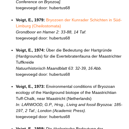
Conference on Bryozoa].
toegevoegd door: hubertus68
Voigt, E., 1979:
Bryozoen der Kunrader Schichten in Süd-
Limburg (Cheilostomata)
Grondboor en Hamer 2: 33-88, 14 Taf.
toegevoegd door: hubertus68
Voigt, E., 1974:
Über die Bedeutung der Hartgründe
(Hardgrounds) für die Evertebratenfauna der Maastrichter
Tuffkreide
Natuurhistorisch Maandblatt 63: 32-39, 16 Abb.
toegevoegd door: hubertus68
Voigt, E., 1973:
Environmental conditions of Bryozoan
ecology of the Hardground biotope of the Maastrichtian
Tuff-Chalk, near Maastricht (Netherlands)
In: LARWOOD, G.P., Hrsg., Living and fossil Bryozoa: 185-
197, 2 Taf.; London (Academic Press).
toegevoegd door: hubertus68
Voigt, E., 1959:
Die ökologische Bedeutung der