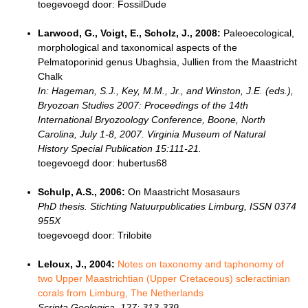
toegevoegd door: FossilDude
Larwood, G., Voigt, E., Scholz, J., 2008:
Paleoecological,
morphological and taxonomical aspects of the
Pelmatoporinid genus Ubaghsia, Jullien from the Maastricht
Chalk
In: Hageman, S.J., Key, M.M., Jr., and Winston, J.E. (eds.),
Bryozoan Studies 2007: Proceedings of the 14th
International Bryozoology Conference, Boone, North
Carolina, July 1-8, 2007. Virginia Museum of Natural
History Special Publication 15:111-21.
toegevoegd door: hubertus68
Schulp, A.S., 2006:
On Maastricht Mosasaurs
PhD thesis. Stichting Natuurpublicaties Limburg, ISSN 0374
955X
toegevoegd door: Trilobite
Leloux, J., 2004:
Notes on taxonomy and taphonomy of
two Upper Maastrichtian (Upper Cretaceous) scleractinian
corals from Limburg, The Netherlands
Scripta Geologica, 127: 313-339