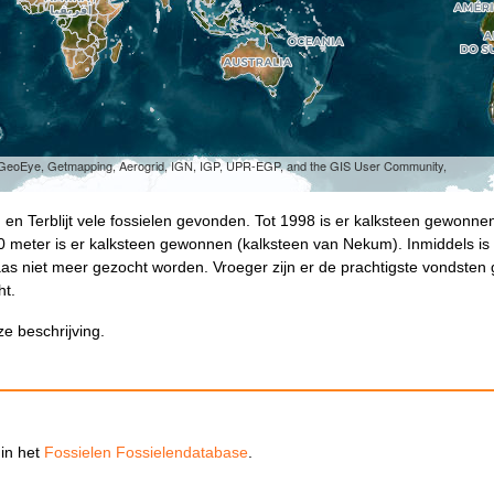
, GeoEye, Getmapping, Aerogrid, IGN, IGP, UPR-EGP, and the GIS User Community,
rg en Terblijt vele fossielen gevonden. Tot 1998 is er kalksteen gewonne
 80 meter is er kalksteen gewonnen (kalksteen van Nekum). Inmiddels is
as niet meer gezocht worden. Vroeger zijn er de prachtigste vondsten
ht.
e beschrijving.
 in het
Fossielen Fossielendatabase
.