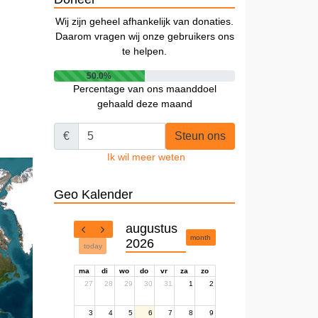
Wij zijn geheel afhankelijk van donaties.
Daarom vragen wij onze gebruikers ons
te helpen.
50.0%
Percentage van ons maanddoel
gehaald deze maand
€
Steun ons
Ik wil meer weten
Geo Kalender
augustus
month
2026
today
ma
di
wo
do
vr
za
zo
27
28
29
30
31
1
2
3
4
5
6
7
8
9