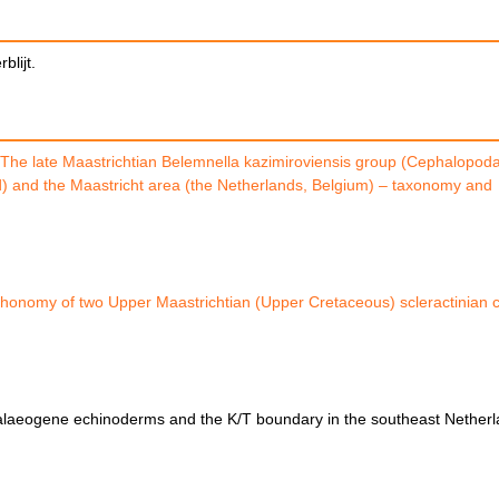
blijt.
The late Maastrichtian Belemnella kazimiroviensis group (Cephalopoda
nd) and the Maastricht area (the Netherlands, Belgium) – taxonomy and
onomy of two Upper Maastrichtian (Upper Cretaceous) scleractinian c
laeogene echinoderms and the K/T boundary in the southeast Nether