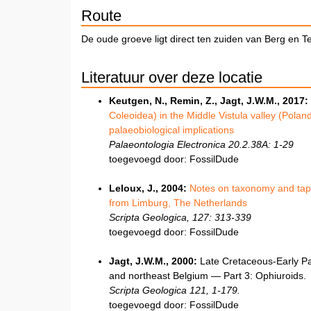
Route
De oude groeve ligt direct ten zuiden van Berg en Ter
Literatuur over deze locatie
Keutgen, N., Remin, Z., Jagt, J.W.M., 2017:
Coleoidea) in the Middle Vistula valley (Pola
palaeobiological implications
Palaeontologia Electronica 20.2.38A: 1-29
toegevoegd door: FossilDude
Leloux, J., 2004:
Notes on taxonomy and taph
from Limburg, The Netherlands
Scripta Geologica, 127: 313-339
toegevoegd door: FossilDude
Jagt, J.W.M., 2000:
Late Cretaceous-Early Pa
and northeast Belgium — Part 3: Ophiuroids.
Scripta Geologica 121, 1-179.
toegevoegd door: FossilDude