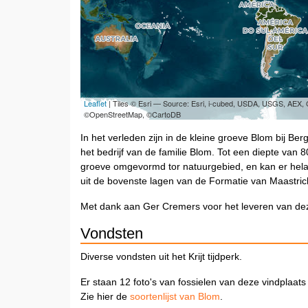
Leaflet
| Tiles © Esri — Source: Esri, i-cubed, USDA, USGS, AEX
©OpenStreetMap, ©CartoDB
In het verleden zijn in de kleine groeve Blom bij Be
het bedrijf van de familie Blom. Tot een diepte van
groeve omgevormd tor natuurgebied, en kan er hela
uit de bovenste lagen van de Formatie van Maastric
Met dank aan Ger Cremers voor het leveren van dez
Vondsten
Diverse vondsten uit het Krijt tijdperk.
Er staan 12 foto's van fossielen van deze vindplaats
Zie hier de
soortenlijst van Blom
.