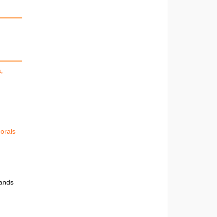
,
orals
lands