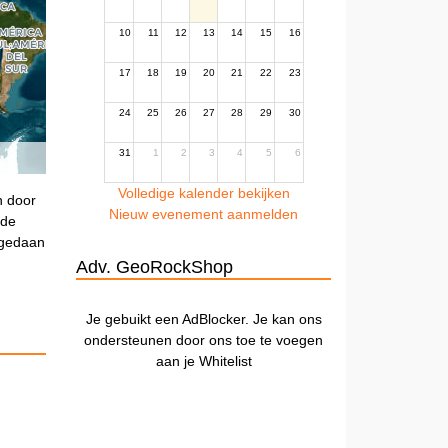
10
11
12
13
14
15
16
17
18
19
20
21
22
23
24
25
26
27
28
29
30
31
1
2
3
4
5
6
Volledige kalender bekijken
n door
Nieuw evenement aanmelden
 de
 gedaan
Adv. GeoRockShop
Je gebuikt een AdBlocker. Je kan ons
ondersteunen door ons toe te voegen
aan je Whitelist