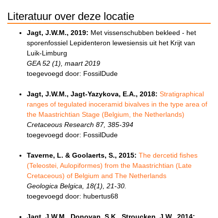
Literatuur over deze locatie
Jagt, J.W.M., 2019:
Met vissenschubben bekleed - het
sporenfossiel Lepidenteron lewesiensis uit het Krijt van
Luik-Limburg
GEA 52 (1), maart 2019
toegevoegd door: FossilDude
Jagt, J.W.M., Jagt-Yazykova, E.A., 2018:
Stratigraphical
ranges of tegulated inoceramid bivalves in the type area of
the Maastrichtian Stage (Belgium, the Netherlands)
Cretaceous Research 87, 385-394
toegevoegd door: FossilDude
Taverne, L. & Goolaerts, S., 2015:
The dercetid fishes
(Teleostei, Aulopiformes) from the Maastrichtian (Late
Cretaceous) of Belgium and The Netherlands
Geologica Belgica, 18(1), 21-30.
toegevoegd door: hubertus68
Jagt, J.W.M., Donovan, S.K., Stroucken, J.W., 2014: