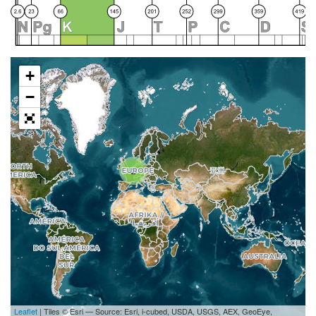
+
−
2
Leaflet
| Tiles © Esri — Source: Esri, i-cubed, USDA, USGS, AEX, GeoEye,