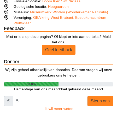
Fossielenlocatie:
Boom Klei: Sint Niklaas
Geologische locatie:
Hoegaarden
Museum:
Museumkerk Wintam (Wonderkamer Naturalia)
Vereniging:
GEA kring West Brabant, Bezoekerscentrum
Wolfsklaar
Feedback
Mist er iets op deze pagina? Of klopt er iets aan de tekst? Meld
het ons.
Geef feedback
Doneer
Wij zijn geheel afhankelijk van donaties. Daarom vragen wij onze
gebruikers ons te helpen.
50.0%
Percentage van ons maanddoel gehaald deze maand
€
Steun ons
Ik wil meer weten