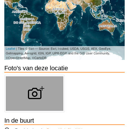
Leaflet
| Tiles © Esri — Source: Esri, i-cubed, USDA, USGS, AEX, GeoEye,
Getmapping, Aerogrid, IGN, IGP, UPR-EGP, and the GIS User Community,
©OpenStreetMap, ©CartoDB
Foto's van deze locatie
In de buurt