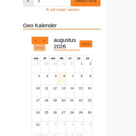
€
Steun ons
Ik wil meer weten
Geo Kalender
augustus
month
2026
today
ma
di
wo
do
vr
za
zo
27
28
29
30
31
1
2
3
4
5
6
7
8
9
10
11
12
13
14
15
16
17
18
19
20
21
22
23
24
25
26
27
28
29
30
31
1
2
3
4
5
6