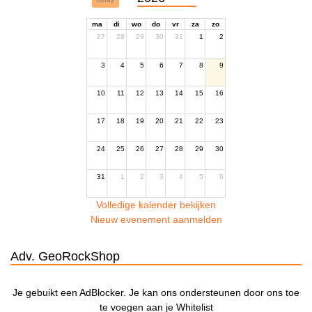
ma
di
wo
do
vr
za
zo
27
28
29
30
31
1
2
3
4
5
6
7
8
9
10
11
12
13
14
15
16
17
18
19
20
21
22
23
24
25
26
27
28
29
30
31
1
2
3
4
5
6
Volledige kalender bekijken
Nieuw evenement aanmelden
Adv. GeoRockShop
Je gebuikt een AdBlocker. Je kan ons ondersteunen door ons toe
te voegen aan je Whitelist