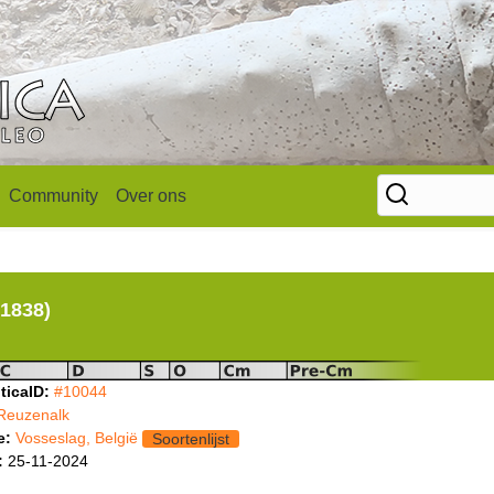
Community
Over ons
 1838)
ticaID:
#10044
Reuzenalk
e:
Vosseslag, België
Soortenlijst
:
25-11-2024