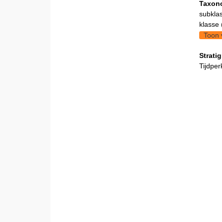
Taxon
subklas
klasse 
Toon 
Stratig
Tijdper