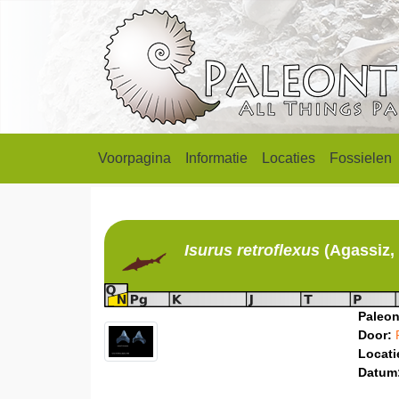
Voorpagina
Informatie
Locaties
Fossielen
Isurus
retroflexus
(Agassiz,
Paleon
Door:
Locati
Datum