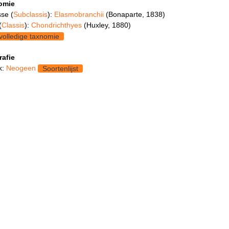
omie
se (
Subclassis
):
Elasmobranchii
(Bonaparte, 1838)
(
Classis
):
Chondrichthyes
(Huxley, 1880)
volledige taxnomie
rafie
k:
Neogeen
Soortenlijst