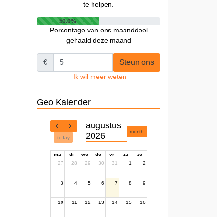
te helpen.
50.0%
Percentage van ons maanddoel
gehaald deze maand
€
Steun ons
Ik wil meer weten
Geo Kalender
augustus
month
2026
today
ma
di
wo
do
vr
za
zo
27
28
29
30
31
1
2
3
4
5
6
7
8
9
10
11
12
13
14
15
16