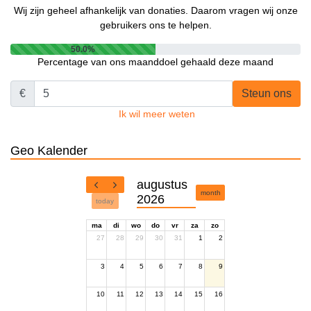
Wij zijn geheel afhankelijk van donaties. Daarom vragen wij onze
gebruikers ons te helpen.
50.0%
Percentage van ons maanddoel gehaald deze maand
€
Steun ons
Ik wil meer weten
Geo Kalender
augustus
month
2026
today
ma
di
wo
do
vr
za
zo
27
28
29
30
31
1
2
3
4
5
6
7
8
9
10
11
12
13
14
15
16