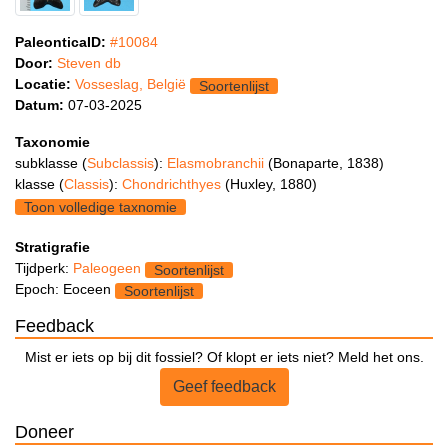
PaleonticaID:
#10084
Door:
Steven db
Locatie:
Vosseslag, België
Soortenlijst
Datum:
07-03-2025
Taxonomie
subklasse (
Subclassis
):
Elasmobranchii
(Bonaparte, 1838)
klasse (
Classis
):
Chondrichthyes
(Huxley, 1880)
Toon volledige taxnomie
Stratigrafie
Tijdperk:
Paleogeen
Soortenlijst
Epoch: Eoceen
Soortenlijst
Feedback
Mist er iets op bij dit fossiel? Of klopt er iets niet? Meld het ons.
Geef feedback
Doneer