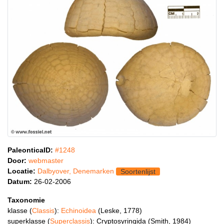
PaleonticaID:
#1248
Door:
webmaster
Locatie:
Dalbyover, Denemarken
Soortenlijst
Datum:
26-02-2006
Taxonomie
klasse (
Classis
):
Echinoidea
(Leske, 1778)
superklasse (
Superclassis
): Cryptosyringida (Smith, 1984)