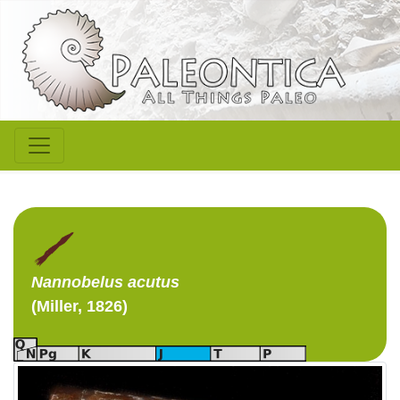
Nannobelus
acutus
(Miller, 1826)