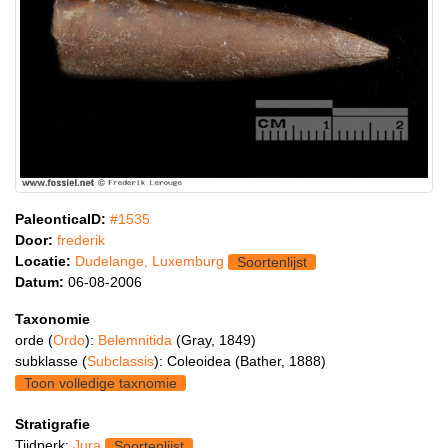
PaleonticaID:
#1535
Door:
frederik
Locatie:
Dudelange, Luxemburg
Soortenlijst
Datum:
06-08-2006
Taxonomie
orde (
Ordo
):
Belemnitida
(Gray, 1849)
subklasse (
Subclassis
): Coleoidea (Bather, 1888)
Toon volledige taxnomie
Stratigrafie
Tijdperk:
Jura
Soortenlijst