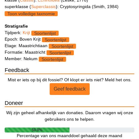
klasse (
Classis
):
Echinoidea
(Leske, 1778)
superklasse (
Superclassis
): Cryptosyringida (Smith, 1984)
Toon volledige taxnomie
Stratigrafie
Tijdperk:
Krijt
Soortenlijst
Epoch: Boven Krijt
Soortenlijst
Etage: Maastrichtiaan
Soortenlijst
Formatie: Maastricht
Soortenlijst
Member: Nekum
Soortenlijst
Feedback
Mist er iets op bij dit fossiel? Of klopt er iets niet? Meld het ons.
Geef feedback
Doneer
Wij zijn geheel afhankelijk van donaties. Daarom vragen wij onze
gebruikers ons te helpen.
50.0%
Percentage van ons maanddoel gehaald deze maand