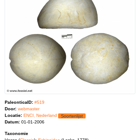
PaleonticaID:
#519
Door:
webmaster
Locatie:
ENCI, Nederland
Soortenlijst
Datum:
01-01-2006
Taxonomie