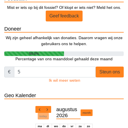
Mist er iets op bij dit fossiel? Of klopt er iets niet? Meld het ons.
Geef feedback
Doneer
Wij zijn geheel afhankelijk van donaties. Daarom vragen wij onze
gebruikers ons te helpen.
50.0%
Percentage van ons maanddoel gehaald deze maand
€
Steun ons
Ik wil meer weten
Geo Kalender
augustus
month
2026
today
ma
di
wo
do
vr
za
zo