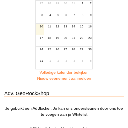
27
28
29
30
31
1
2
3
4
5
6
7
8
9
10
11
12
13
14
15
16
17
18
19
20
21
22
23
24
25
26
27
28
29
30
31
1
2
3
4
5
6
Volledige kalender bekijken
Nieuw evenement aanmelden
Adv. GeoRockShop
Je gebuikt een AdBlocker. Je kan ons ondersteunen door ons toe
te voegen aan je Whitelist