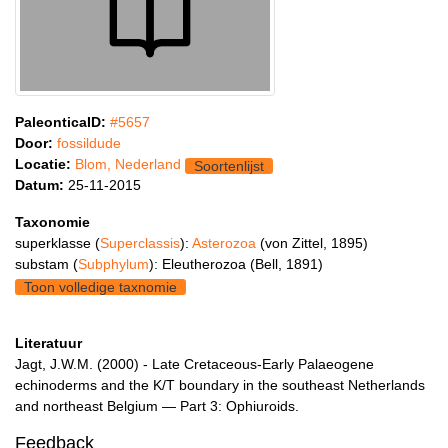
PaleonticaID:
#5657
Door:
fossildude
Locatie:
Blom, Nederland
Soortenlijst
Datum:
25-11-2015
Taxonomie
superklasse (
Superclassis
):
Asterozoa
(von Zittel, 1895)
substam (
Subphylum
): Eleutherozoa (Bell, 1891)
Toon volledige taxnomie
Literatuur
Jagt, J.W.M. (2000) - Late Cretaceous-Early Palaeogene
echinoderms and the K/T boundary in the southeast Netherlands
and northeast Belgium — Part 3: Ophiuroids.
Feedback