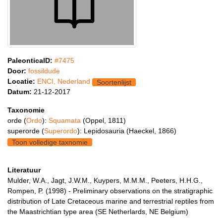
PaleonticaID:
#7475
Door:
fossildude
Locatie:
ENCI, Nederland
Soortenlijst
Datum:
21-12-2017
Taxonomie
orde (
Ordo
):
Squamata
(Oppel, 1811)
superorde (
Superordo
): Lepidosauria (Haeckel, 1866)
Toon volledige taxnomie
Literatuur
Mulder, W.A., Jagt, J.W.M., Kuypers, M.M.M., Peeters, H.H.G.,
Rompen, P. (1998) - Preliminary observations on the stratigraphic
distribution of Late Cretaceous marine and terrestrial reptiles from
the Maastrichtian type area (SE Netherlards, NE Belgium)