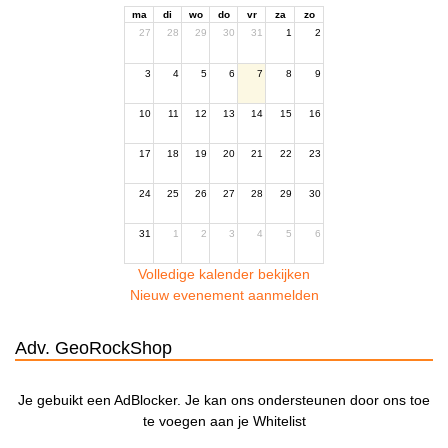
ma
di
wo
do
vr
za
zo
27
28
29
30
31
1
2
3
4
5
6
7
8
9
10
11
12
13
14
15
16
17
18
19
20
21
22
23
24
25
26
27
28
29
30
31
1
2
3
4
5
6
Volledige kalender bekijken
Nieuw evenement aanmelden
Adv. GeoRockShop
Je gebuikt een AdBlocker. Je kan ons ondersteunen door ons toe
te voegen aan je Whitelist