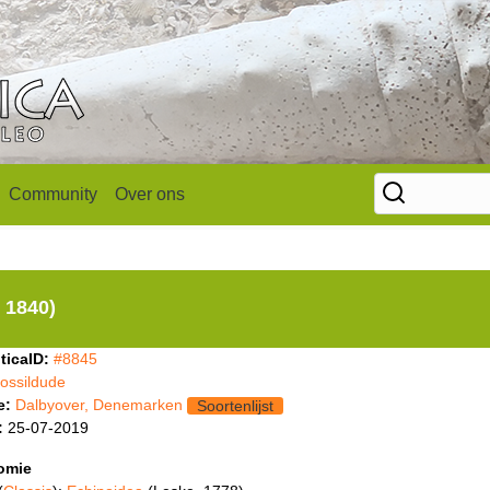
Community
Over ons
 1840)
ticaID:
#8845
fossildude
e:
Dalbyover, Denemarken
Soortenlijst
:
25-07-2019
omie