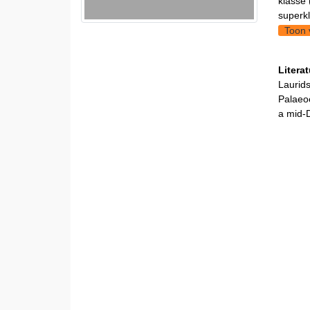
klasse 
superkl
Toon 
Litera
Laurids
Palaeoe
a mid-D