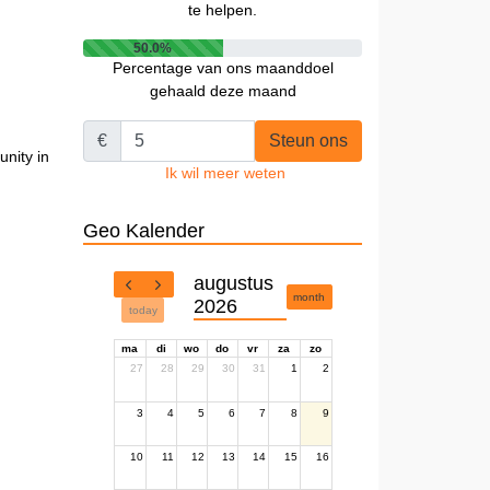
te helpen.
50.0%
Percentage van ons maanddoel
gehaald deze maand
€
Steun ons
nity in
Ik wil meer weten
Geo Kalender
augustus
month
2026
today
ma
di
wo
do
vr
za
zo
27
28
29
30
31
1
2
3
4
5
6
7
8
9
10
11
12
13
14
15
16