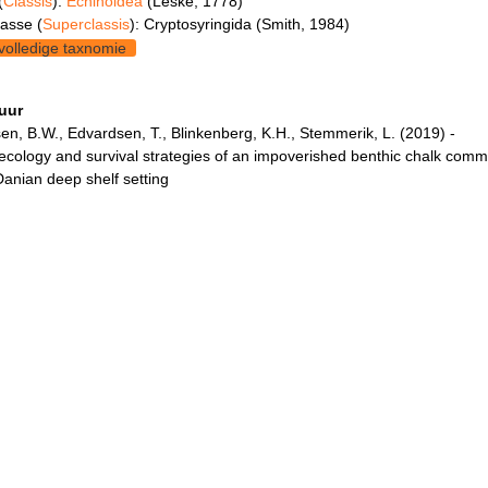
(
Classis
):
Echinoidea
(Leske, 1778)
asse (
Superclassis
): Cryptosyringida (Smith, 1984)
volledige taxnomie
tuur
en, B.W., Edvardsen, T., Blinkenberg, K.H., Stemmerik, L. (2019) -
cology and survival strategies of an impoverished benthic chalk commu
anian deep shelf setting