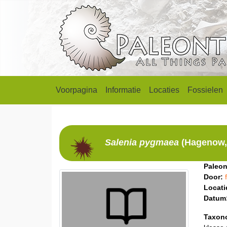
Voorpagina
Informatie
Locaties
Fossielen
Salenia
pygmaea
(Hagenow,
Paleon
Door:
Locati
Datum
Taxon