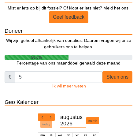
Mist er iets op bij dit fossiel? Of klopt er iets niet? Meld het ons.
Geef feedback
Doneer
Wij zijn geheel afhankelijk van donaties. Daarom vragen wij onze
gebruikers ons te helpen.
50.0%
Percentage van ons maanddoel gehaald deze maand
€
Steun ons
Ik wil meer weten
Geo Kalender
augustus
month
2026
today
ma
di
wo
do
vr
za
zo