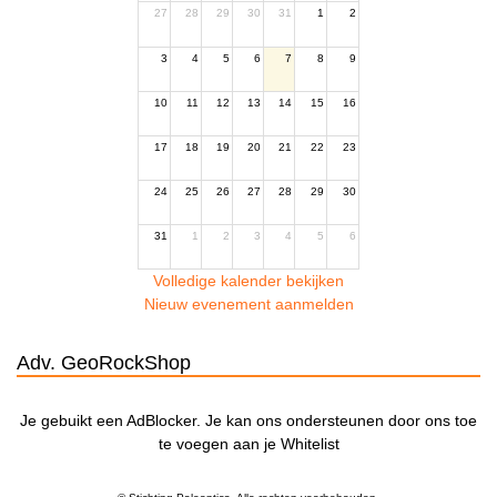
27
28
29
30
31
1
2
3
4
5
6
7
8
9
10
11
12
13
14
15
16
17
18
19
20
21
22
23
24
25
26
27
28
29
30
31
1
2
3
4
5
6
Volledige kalender bekijken
Nieuw evenement aanmelden
Adv. GeoRockShop
Je gebuikt een AdBlocker. Je kan ons ondersteunen door ons toe
te voegen aan je Whitelist