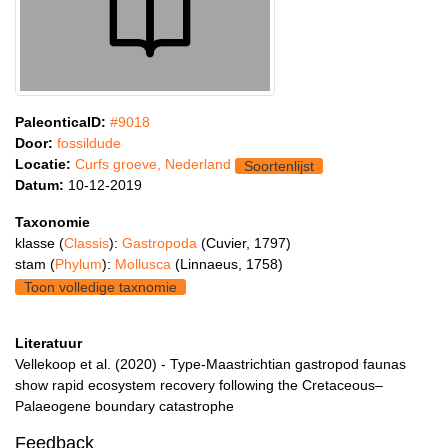
PaleonticaID:
#9018
Door:
fossildude
Locatie:
Curfs groeve, Nederland
Soortenlijst
Datum:
10-12-2019
Taxonomie
klasse (
Classis
):
Gastropoda
(Cuvier, 1797)
stam (
Phylum
):
Mollusca
(Linnaeus, 1758)
Toon volledige taxnomie
Literatuur
Vellekoop et al. (2020) - Type‐Maastrichtian gastropod faunas
show rapid ecosystem recovery following the Cretaceous–
Palaeogene boundary catastrophe
Feedback