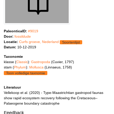
PaleonticaID:
#9019
Door:
fossildude
Locatie:
Curfs groeve, Nederland
Soortenlijst
Datum:
10-12-2019
Taxonomie
klasse (
Classis
):
Gastropoda
(Cuvier, 1797)
stam (
Phylum
):
Mollusca
(Linnaeus, 1758)
Toon volledige taxnomie
Literatuur
Vellekoop et al. (2020) - Type‐Maastrichtian gastropod faunas
show rapid ecosystem recovery following the Cretaceous–
Palaeogene boundary catastrophe
Feedback