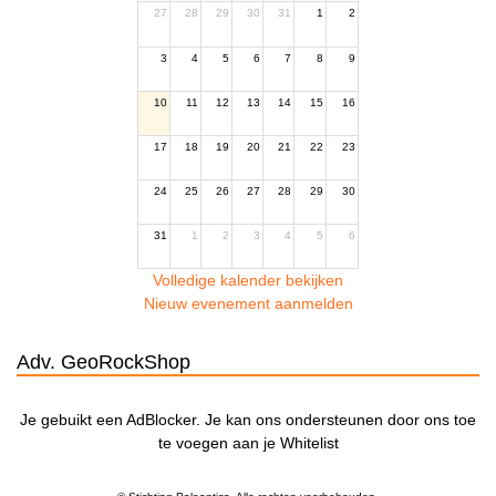
27
28
29
30
31
1
2
3
4
5
6
7
8
9
10
11
12
13
14
15
16
17
18
19
20
21
22
23
24
25
26
27
28
29
30
31
1
2
3
4
5
6
Volledige kalender bekijken
Nieuw evenement aanmelden
Adv. GeoRockShop
Je gebuikt een AdBlocker. Je kan ons ondersteunen door ons toe
te voegen aan je Whitelist