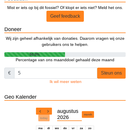
Mist er iets op bij dit fossiel? Of klopt er iets niet? Meld het ons.
Geef feedback
Doneer
Wij zijn geheel afhankelijk van donaties. Daarom vragen wij onze
gebruikers ons te helpen.
50.0%
Percentage van ons maanddoel gehaald deze maand
€
Steun ons
Ik wil meer weten
Geo Kalender
augustus
month
2026
today
ma
di
wo
do
vr
za
zo