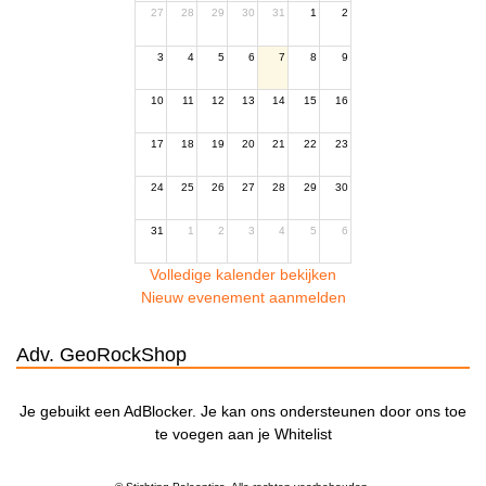
27
28
29
30
31
1
2
3
4
5
6
7
8
9
10
11
12
13
14
15
16
17
18
19
20
21
22
23
24
25
26
27
28
29
30
31
1
2
3
4
5
6
Volledige kalender bekijken
Nieuw evenement aanmelden
Adv. GeoRockShop
Je gebuikt een AdBlocker. Je kan ons ondersteunen door ons toe
te voegen aan je Whitelist