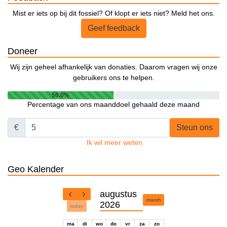
Mist er iets op bij dit fossiel? Of klopt er iets niet? Meld het ons.
Geef feedback
Doneer
Wij zijn geheel afhankelijk van donaties. Daarom vragen wij onze
gebruikers ons te helpen.
50.0%
Percentage van ons maanddoel gehaald deze maand
€
Steun ons
Ik wil meer weten
Geo Kalender
augustus
month
2026
today
ma
di
wo
do
vr
za
zo