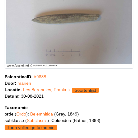
PaleonticaID:
#9688
Door:
marien
Locatie:
Les Baronnies, Frankrijk
Soortenlijst
Datum:
30-08-2021
Taxonomie
orde (
Ordo
):
Belemnitida
(Gray, 1849)
subklasse (
Subclassis
): Coleoidea (Bather, 1888)
Toon volledige taxnomie