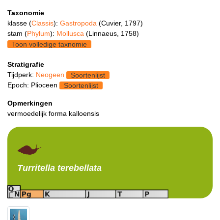
Taxonomie
klasse (
Classis
):
Gastropoda
(Cuvier, 1797)
stam (
Phylum
):
Mollusca
(Linnaeus, 1758)
Toon volledige taxnomie
Stratigrafie
Tijdperk:
Neogeen
Soortenlijst
Epoch: Plioceen
Soortenlijst
Opmerkingen
vermoedelijk forma kalloensis
Turritella
terebellata