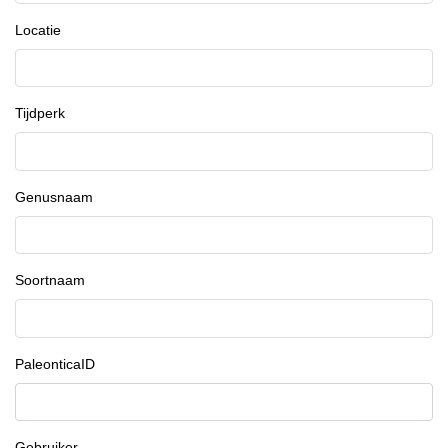
Locatie
Tijdperk
Genusnaam
Soortnaam
PaleonticaID
Gebruiker