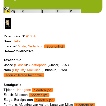
PaleonticaID:
#10010
Door:
Jelte.
Locatie:
Miste, Nederland
Soortenlijst
Datum:
24-02-2024
Taxonomie
klasse (
Classis
):
Gastropoda
(Cuvier, 1797)
stam (
Phylum
):
Mollusca
(Linnaeus, 1758)
Toon volledige taxnomie
Stratigrafie
Tijdperk:
Neogeen
Soortenlijst
Epoch: Mioceen
Soortenlijst
Etage: Burdigaliaan
Soortenlijst
Formatie: Afzetting van Aalten, Laag van Miste
Soortenlijst