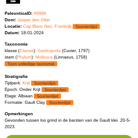
PaleonticaID:
#9996
Door:
Jasper den Otter
Locatie:
Cap Blanc Nez, Frankrijk
Soortenlijst
Datum:
18-01-2024
Taxonomie
klasse (
Classis
):
Gastropoda
(Cuvier, 1797)
stam (
Phylum
):
Mollusca
(Linnaeus, 1758)
Toon volledige taxnomie
Stratigrafie
Tijdperk:
Krijt
Soortenlijst
Epoch: Onder Krijt
Soortenlijst
Etage: Albiaan
Soortenlijst
Formatie: Gault Clay
Soortenlijst
Opmerkingen
Gevonden tussen los grind in de barsten van de Gault klei. 20-5-
2023.