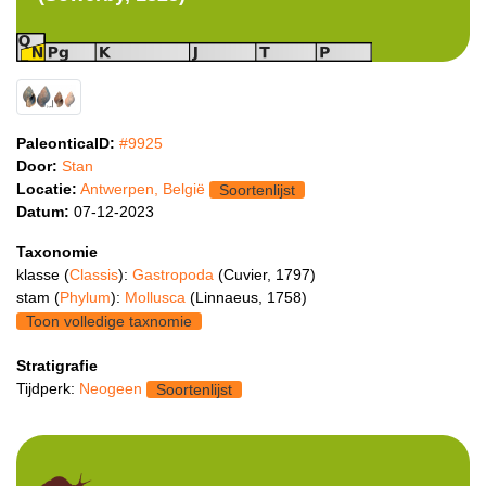
PaleonticaID:
#9925
Door:
Stan
Locatie:
Antwerpen, België
Soortenlijst
Datum:
07-12-2023
Taxonomie
klasse (
Classis
):
Gastropoda
(Cuvier, 1797)
stam (
Phylum
):
Mollusca
(Linnaeus, 1758)
Toon volledige taxnomie
Stratigrafie
Tijdperk:
Neogeen
Soortenlijst