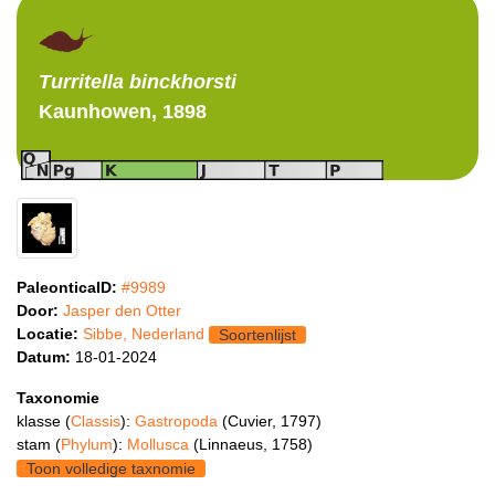
Turritella
binckhorsti
Kaunhowen, 1898
PaleonticaID:
#9989
Door:
Jasper den Otter
Locatie:
Sibbe, Nederland
Soortenlijst
Datum:
18-01-2024
Taxonomie
klasse (
Classis
):
Gastropoda
(Cuvier, 1797)
stam (
Phylum
):
Mollusca
(Linnaeus, 1758)
Toon volledige taxnomie