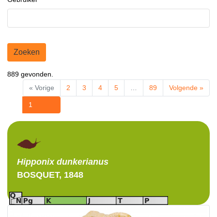
Zoeken
889 gevonden.
« Vorige
2
3
4
5
…
89
Volgende »
1
Hipponix
dunkerianus
BOSQUET, 1848