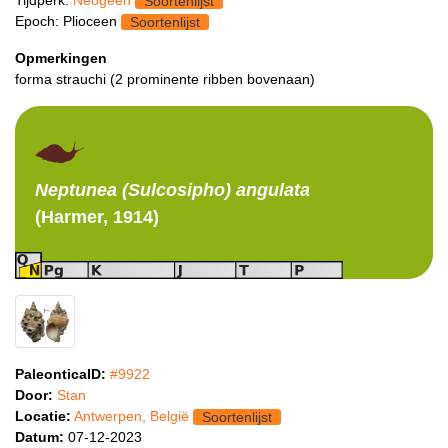
Soortenlijst
Epoch: Plioceen
Soortenlijst
Opmerkingen
forma strauchi (2 prominente ribben bovenaan)
Neptunea (Sulcosipho)
angulata
(Harmer, 1914)
PaleonticaID:
#9922
Door:
Stan
Locatie:
Antwerpen, België
Soortenlijst
Datum:
07-12-2023