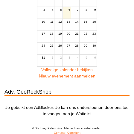
3
4
5
6
7
8
9
10
11
12
13
14
15
16
17
18
19
20
21
22
23
24
25
26
27
28
29
30
31
1
2
3
4
5
6
Volledige kalender bekijken
Nieuw evenement aanmelden
Adv. GeoRockShop
Je gebuikt een AdBlocker. Je kan ons ondersteunen door ons toe
te voegen aan je Whitelist
© Stichting Paleontica. Alle rechten voorbehouden.
Contact
|
Copyright