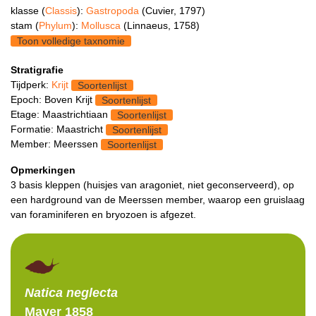
klasse (
Classis
):
Gastropoda
(Cuvier, 1797)
stam (
Phylum
):
Mollusca
(Linnaeus, 1758)
Toon volledige taxnomie
Stratigrafie
Tijdperk:
Krijt
Soortenlijst
Epoch: Boven Krijt
Soortenlijst
Etage: Maastrichtiaan
Soortenlijst
Formatie: Maastricht
Soortenlijst
Member: Meerssen
Soortenlijst
Opmerkingen
3 basis kleppen (huisjes van aragoniet, niet geconserveerd), op
een hardground van de Meerssen member, waarop een gruislaag
van foraminiferen en bryozoen is afgezet.
Natica
neglecta
Mayer 1858