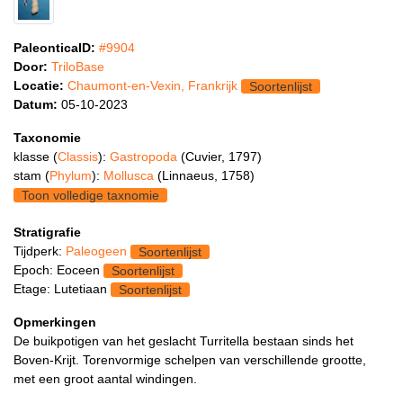
PaleonticaID:
#9904
Door:
TriloBase
Locatie:
Chaumont-en-Vexin, Frankrijk
Soortenlijst
Datum:
05-10-2023
Taxonomie
klasse (
Classis
):
Gastropoda
(Cuvier, 1797)
stam (
Phylum
):
Mollusca
(Linnaeus, 1758)
Toon volledige taxnomie
Stratigrafie
Tijdperk:
Paleogeen
Soortenlijst
Epoch: Eoceen
Soortenlijst
Etage: Lutetiaan
Soortenlijst
Opmerkingen
De buikpotigen van het geslacht Turritella bestaan sinds het
Boven-Krijt. Torenvormige schelpen van verschillende grootte,
met een groot aantal windingen.