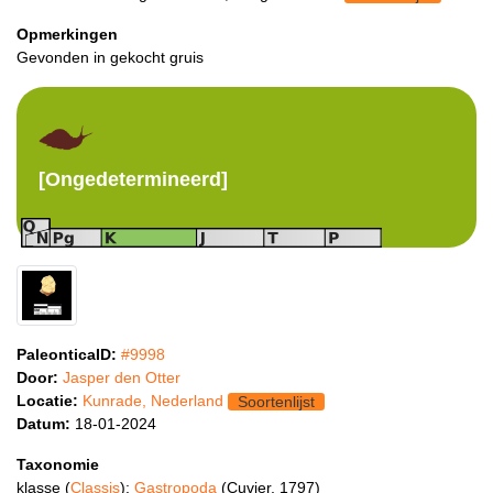
Opmerkingen
Gevonden in gekocht gruis
[Ongedetermineerd]
PaleonticaID:
#9998
Door:
Jasper den Otter
Locatie:
Kunrade, Nederland
Soortenlijst
Datum:
18-01-2024
Taxonomie
klasse (
Classis
):
Gastropoda
(Cuvier, 1797)