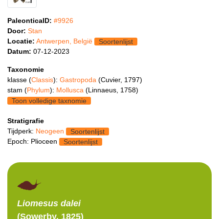
PaleonticaID:
#9926
Door:
Stan
Locatie:
Antwerpen, België
Soortenlijst
Datum:
07-12-2023
Taxonomie
klasse (
Classis
):
Gastropoda
(Cuvier, 1797)
stam (
Phylum
):
Mollusca
(Linnaeus, 1758)
Toon volledige taxnomie
Stratigrafie
Tijdperk:
Neogeen
Soortenlijst
Epoch: Plioceen
Soortenlijst
Liomesus
dalei
(Sowerby, 1825)