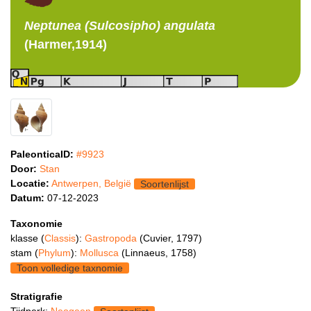
Neptunea (Sulcosipho)
angulata
(Harmer,1914)
PaleonticaID:
#9923
Door:
Stan
Locatie:
Antwerpen, België
Soortenlijst
Datum:
07-12-2023
Taxonomie
klasse (
Classis
):
Gastropoda
(Cuvier, 1797)
stam (
Phylum
):
Mollusca
(Linnaeus, 1758)
Toon volledige taxnomie
Stratigrafie
Tijdperk:
Neogeen