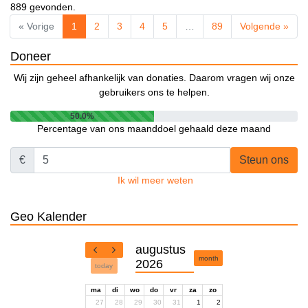
889 gevonden.
« Vorige
1
2
3
4
5
…
89
Volgende »
Doneer
Wij zijn geheel afhankelijk van donaties. Daarom vragen wij onze
gebruikers ons te helpen.
50.0%
Percentage van ons maanddoel gehaald deze maand
€
Steun ons
Ik wil meer weten
Geo Kalender
augustus
month
2026
today
ma
di
wo
do
vr
za
zo
27
28
29
30
31
1
2