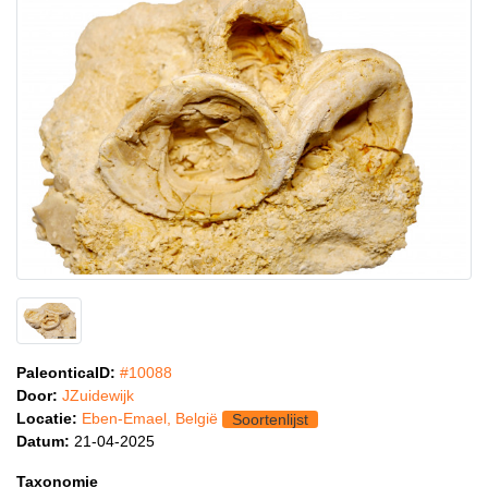
PaleonticaID:
#10088
Door:
JZuidewijk
Locatie:
Eben-Emael, België
Soortenlijst
Datum:
21-04-2025
Taxonomie