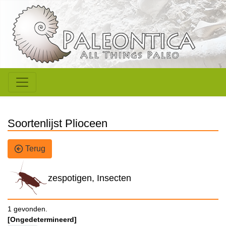
Soortenlijst Plioceen
Terug
zespotigen, Insecten
1 gevonden.
[Ongedetermineerd]