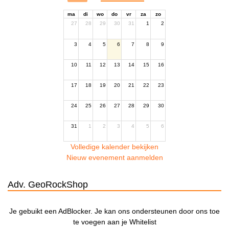
ma
di
wo
do
vr
za
zo
27
28
29
30
31
1
2
3
4
5
6
7
8
9
10
11
12
13
14
15
16
17
18
19
20
21
22
23
24
25
26
27
28
29
30
31
1
2
3
4
5
6
Volledige kalender bekijken
Nieuw evenement aanmelden
Adv. GeoRockShop
Je gebuikt een AdBlocker. Je kan ons ondersteunen door ons toe
te voegen aan je Whitelist