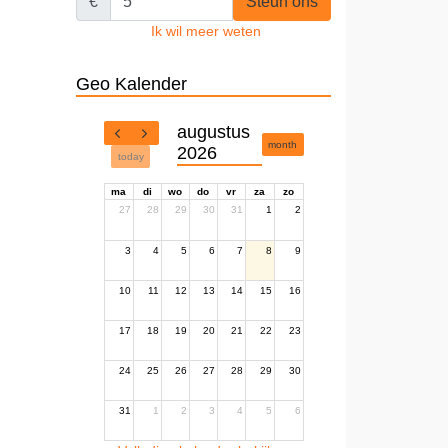
€
Steun ons
Ik wil meer weten
Geo Kalender
augustus
month
2026
today
ma
di
wo
do
vr
za
zo
27
28
29
30
31
1
2
3
4
5
6
7
8
9
10
11
12
13
14
15
16
17
18
19
20
21
22
23
24
25
26
27
28
29
30
31
1
2
3
4
5
6