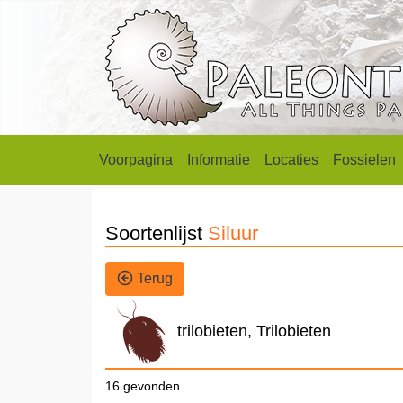
Voorpagina
Informatie
Locaties
Fossielen
Soortenlijst
Siluur
Terug
trilobieten, Trilobieten
16 gevonden.