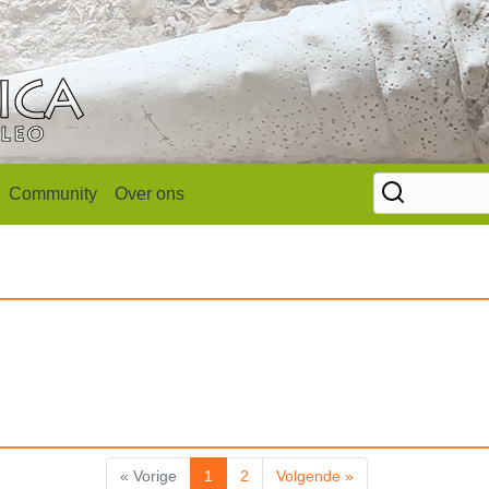
Community
Over ons
« Vorige
1
2
Volgende »