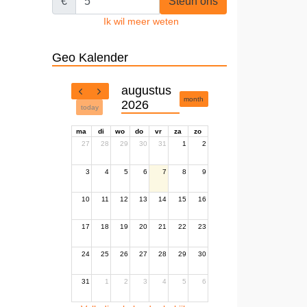
€
Steun ons
Ik wil meer weten
Geo Kalender
augustus
month
2026
today
ma
di
wo
do
vr
za
zo
27
28
29
30
31
1
2
3
4
5
6
7
8
9
10
11
12
13
14
15
16
17
18
19
20
21
22
23
24
25
26
27
28
29
30
31
1
2
3
4
5
6