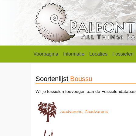
Voorpagina
Informatie
Locaties
Fossielen
Soortenlijst
Boussu
Wil je fossielen toevoegen aan de Fossielendataba
zaadvarens, Zaadvarens