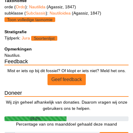
Taxonomie
orde (
Ordo
):
Nautilida
(Agassiz, 1847)
subklasse (
Subclassis
):
Nautiloidea
(Agassiz, 1847)
Toon volledige taxnomie
Stratigrafie
Tijdperk:
Jura
Soortenlijst
Opmerkingen
Nautilus.
Feedback
Mist er iets op bij dit fossiel? Of klopt er iets niet? Meld het ons.
Geef feedback
Doneer
Wij zijn geheel afhankelijk van donaties. Daarom vragen wij onze
gebruikers ons te helpen.
50.0%
Percentage van ons maanddoel gehaald deze maand