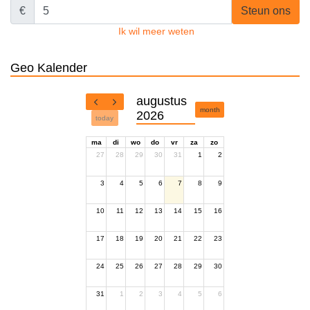
€
Steun ons
Ik wil meer weten
Geo Kalender
augustus
month
2026
today
ma
di
wo
do
vr
za
zo
27
28
29
30
31
1
2
3
4
5
6
7
8
9
10
11
12
13
14
15
16
17
18
19
20
21
22
23
24
25
26
27
28
29
30
31
1
2
3
4
5
6