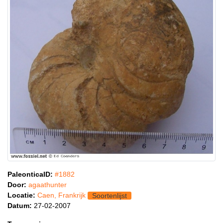
PaleonticaID:
#1882
Door:
agaathunter
Locatie:
Caen, Frankrijk
Soortenlijst
Datum:
27-02-2007