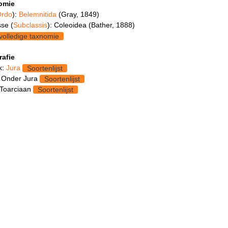
omie
rdo
):
Belemnitida
(Gray, 1849)
se (
Subclassis
): Coleoidea (Bather, 1888)
volledige taxnomie
rafie
k:
Jura
Soortenlijst
 Onder Jura
Soortenlijst
 Toarciaan
Soortenlijst