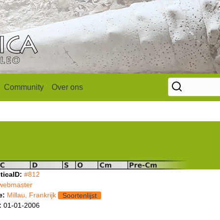
Community
Over ons
ticaID:
#812
webmaster
e:
Millau, Frankrijk
Soortenlijst
:
01-01-2006