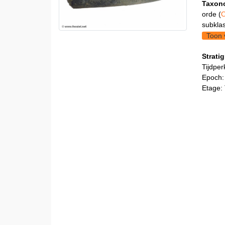
Taxon
orde (
O
subklas
Toon 
Stratig
Tijdper
Epoch:
Etage: