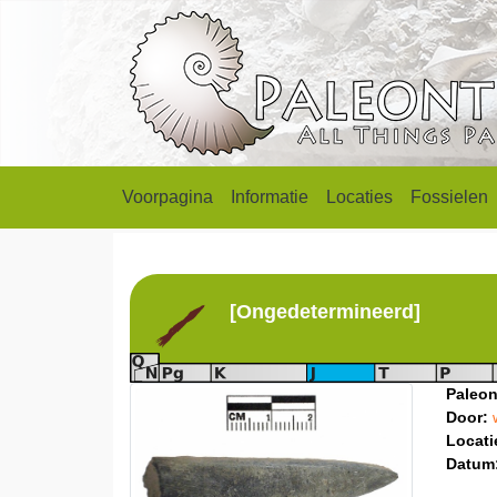
Voorpagina
Informatie
Locaties
Fossielen
[Ongedetermineerd]
Paleon
Door:
Locati
Datum