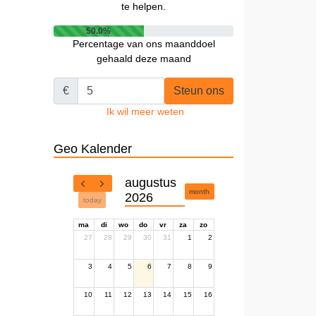
te helpen.
50.0%
Percentage van ons maanddoel
gehaald deze maand
€
Steun ons
Ik wil meer weten
Geo Kalender
augustus
month
2026
today
ma
di
wo
do
vr
za
zo
27
28
29
30
31
1
2
3
4
5
6
7
8
9
10
11
12
13
14
15
16