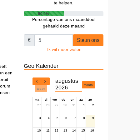
te helpen.
50.0%
Percentage van ons maanddoel
gehaald deze maand
€
Steun ons
Ik wil meer weten
Geo Kalender
eeft
van een
eruit
augustus
month
 forum
2026
today
ensen.
ma
di
wo
do
vr
za
zo
27
28
29
30
31
1
2
3
4
5
6
7
8
9
10
11
12
13
14
15
16