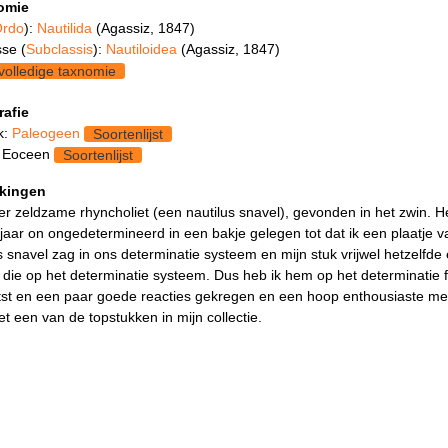
omie
rdo
):
Nautilida
(Agassiz, 1847)
se (
Subclassis
):
Nautiloidea
(Agassiz, 1847)
volledige taxnomie
rafie
k:
Paleogeen
Soortenlijst
: Eoceen
Soortenlijst
kingen
r zeldzame rhyncholiet (een nautilus snavel), gevonden in het zwin. H
 jaar on ongedetermineerd in een bakje gelegen tot dat ik een plaatje 
s snavel zag in ons determinatie systeem en mijn stuk vrijwel hetzelfde 
 die op het determinatie systeem. Dus heb ik hem op het determinatie
tst en een paar goede reacties gekregen en een hoop enthousiaste m
et een van de topstukken in mijn collectie.