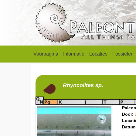
Voorpagina
Informatie
Locaties
Fossielen
Rhyncolites
sp.
Paleon
Door:
Locati
Datum