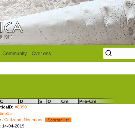
Community
Over ons
ticaID:
#8390
dino15
e:
Cadzand, Nederland
Soortenlijst
:
14-04-2019