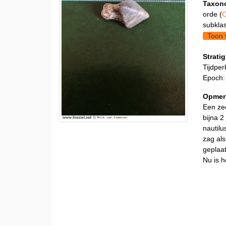
Taxon
orde (
O
subklas
Toon 
Stratig
Tijdper
Epoch
Opmer
Een zee
bijna 2
nautilu
zag als
geplaa
Nu is h