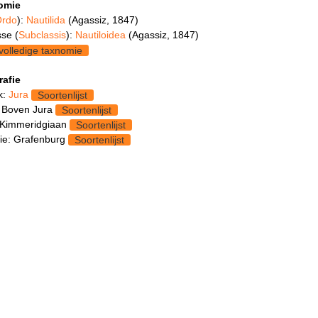
omie
rdo
):
Nautilida
(Agassiz, 1847)
se (
Subclassis
):
Nautiloidea
(Agassiz, 1847)
volledige taxnomie
rafie
k:
Jura
Soortenlijst
 Boven Jura
Soortenlijst
 Kimmeridgiaan
Soortenlijst
ie: Grafenburg
Soortenlijst