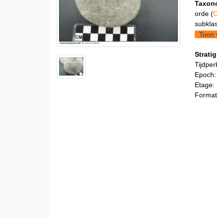
Taxon
orde (
O
subklas
Toon 
Stratig
Tijdper
Epoch:
Etage:
Format