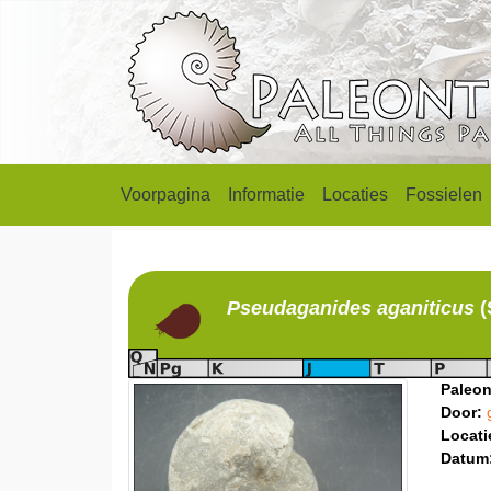
Voorpagina
Informatie
Locaties
Fossielen
Pseudaganides
aganiticus
(
Paleon
Door:
Locati
Datum