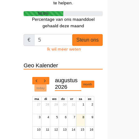
te helpen.
50.0%
Percentage van ons maanddoel
gehaald deze maand
€
Steun ons
Ik wil meer weten
Geo Kalender
augustus
month
2026
today
ma
di
wo
do
vr
za
zo
27
28
29
30
31
1
2
3
4
5
6
7
8
9
10
11
12
13
14
15
16