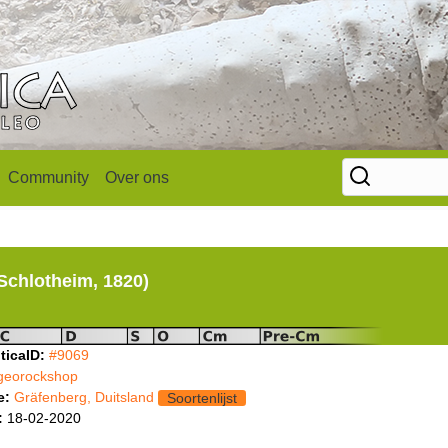
Community
Over ons
Schlotheim, 1820)
ticaID:
#9069
georockshop
e:
Gräfenberg, Duitsland
Soortenlijst
:
18-02-2020