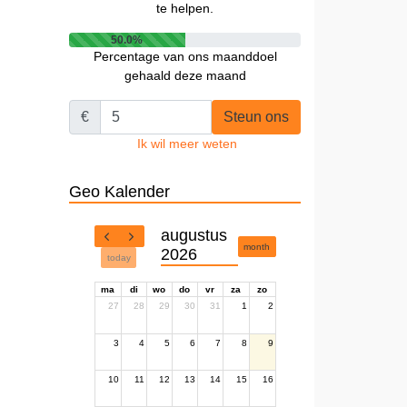
te helpen.
50.0%
Percentage van ons maanddoel
gehaald deze maand
€
Steun ons
Ik wil meer weten
Geo Kalender
augustus
month
2026
today
ma
di
wo
do
vr
za
zo
27
28
29
30
31
1
2
3
4
5
6
7
8
9
10
11
12
13
14
15
16