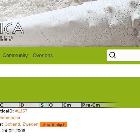
Community
Over ons
ticaID:
#1157
webmaster
e:
Gotland, Zweden
Soortenlijst
:
24-02-2006