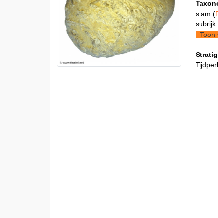
Taxon
stam (
subrijk 
Toon 
Stratig
Tijdper