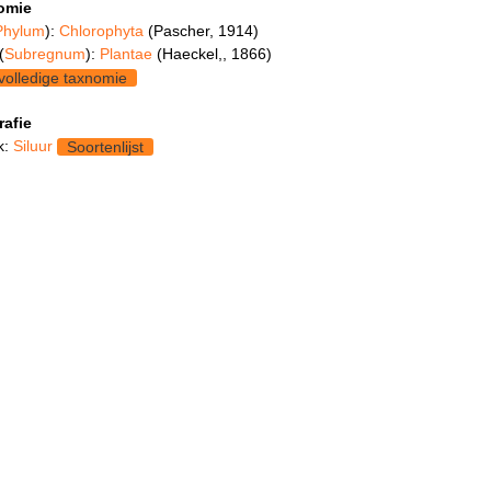
omie
Phylum
):
Chlorophyta
(Pascher, 1914)
(
Subregnum
):
Plantae
(Haeckel,, 1866)
volledige taxnomie
rafie
k:
Siluur
Soortenlijst