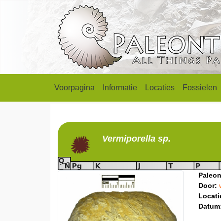
Voorpagina
Informatie
Locaties
Fossielen
Vermiporella
sp.
Paleon
Door:
Locati
Datum