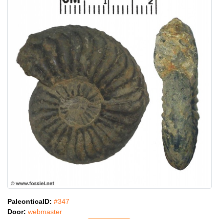
PaleonticaID:
#347
Door:
webmaster