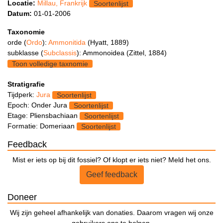
Locatie:
Millau, Frankrijk
Soortenlijst
Datum:
01-01-2006
Taxonomie
orde (
Ordo
):
Ammonitida
(Hyatt, 1889)
subklasse (
Subclassis
): Ammonoidea (Zittel, 1884)
Toon volledige taxnomie
Stratigrafie
Tijdperk:
Jura
Soortenlijst
Epoch: Onder Jura
Soortenlijst
Etage: Pliensbachiaan
Soortenlijst
Formatie: Domeriaan
Soortenlijst
Feedback
Mist er iets op bij dit fossiel? Of klopt er iets niet? Meld het ons.
Geef feedback
Doneer
Wij zijn geheel afhankelijk van donaties. Daarom vragen wij onze
gebruikers ons te helpen.