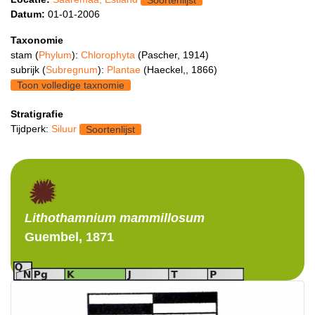
Soortenlijst
Datum:
01-01-2006
Taxonomie
stam (
Phylum
):
Chlorophyta
(Pascher, 1914)
subrijk (
Subregnum
):
Plantae
(Haeckel,, 1866)
Toon volledige taxnomie
Stratigrafie
Tijdperk:
Siluur
Soortenlijst
Lithothamnium
mammillosum
Guembel, 1871