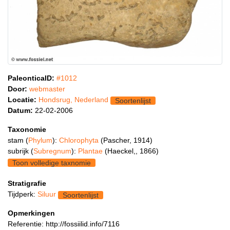
PaleonticaID:
#1012
Door:
webmaster
Locatie:
Hondsrug, Nederland
Soortenlijst
Datum:
22-02-2006
Taxonomie
stam (
Phylum
):
Chlorophyta
(Pascher, 1914)
subrijk (
Subregnum
):
Plantae
(Haeckel,, 1866)
Toon volledige taxnomie
Stratigrafie
Tijdperk:
Siluur
Soortenlijst
Opmerkingen
Referentie: http://fossiilid.info/7116