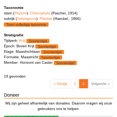
Taxonomie
stam (
Phylum
):
Chlorophyta
(Pascher, 1914)
subrijk (
Subregnum
):
Plantae
(Haeckel,, 1866)
Toon volledige taxnomie
Stratigrafie
Tijdperk:
Krijt
Soortenlijst
Epoch: Boven Krijt
Soortenlijst
Etage: Maastrichtiaan
Soortenlijst
Formatie: Maastricht
Soortenlijst
Member: Horizont van Caster
Soortenlijst
19 gevonden.
« Vorige
1
2
Volgende »
Doneer
Wij zijn geheel afhankelijk van donaties. Daarom vragen wij onze
gebruikers ons te helpen.