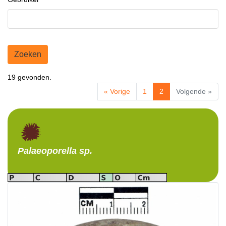
Zoeken
19 gevonden.
« Vorige
1
2
Volgende »
Palaeoporella
sp.