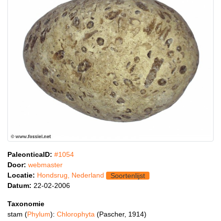
PaleonticaID:
#1054
Door:
webmaster
Locatie:
Hondsrug, Nederland
Soortenlijst
Datum:
22-02-2006
Taxonomie
stam (
Phylum
):
Chlorophyta
(Pascher, 1914)