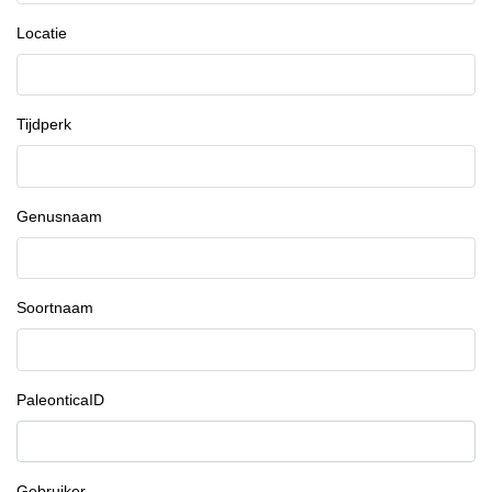
Locatie
Tijdperk
Genusnaam
Soortnaam
PaleonticaID
Gebruiker