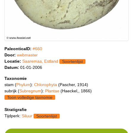
PaleonticaID:
#660
Door:
webmaster
Locatie:
Saaremaa, Estland
Soortenlijst
Datum:
01-01-2006
Taxonomie
stam (
Phylum
):
Chlorophyta
(Pascher, 1914)
subrijk (
Subregnum
):
Plantae
(Haeckel,, 1866)
Toon volledige taxnomie
Stratigrafie
Tijdperk:
Siluur
Soortenlijst