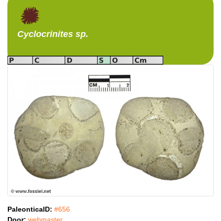
Cyclocrinites
sp.
PaleonticaID:
#656
Door:
webmaster