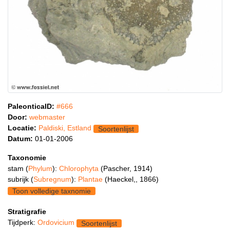
PaleonticaID:
#666
Door:
webmaster
Locatie:
Paldiski, Estland
Soortenlijst
Datum:
01-01-2006
Taxonomie
stam (
Phylum
):
Chlorophyta
(Pascher, 1914)
subrijk (
Subregnum
):
Plantae
(Haeckel,, 1866)
Toon volledige taxnomie
Stratigrafie
Tijdperk:
Ordovicium
Soortenlijst