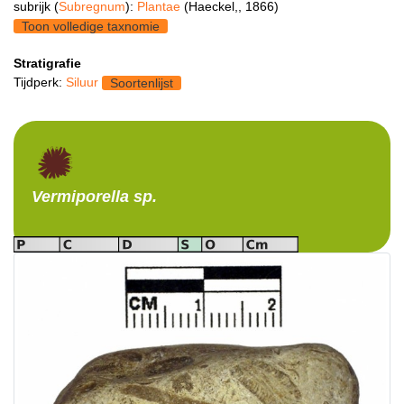
subrijk (
Subregnum
):
Plantae
(Haeckel,, 1866)
Toon volledige taxnomie
Stratigrafie
Tijdperk:
Siluur
Soortenlijst
Vermiporella
sp.