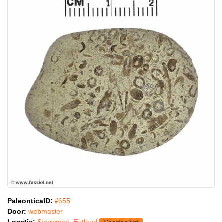
PaleonticaID:
#655
Door:
webmaster
Locatie:
Saaremaa, Estland