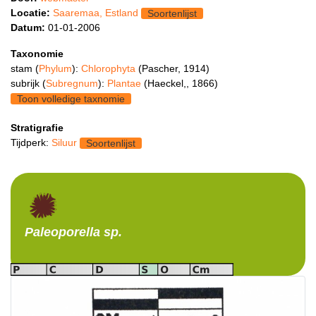
Locatie:
Saaremaa, Estland
Soortenlijst
Datum:
01-01-2006
Taxonomie
stam (
Phylum
):
Chlorophyta
(Pascher, 1914)
subrijk (
Subregnum
):
Plantae
(Haeckel,, 1866)
Toon volledige taxnomie
Stratigrafie
Tijdperk:
Siluur
Soortenlijst
Paleoporella
sp.