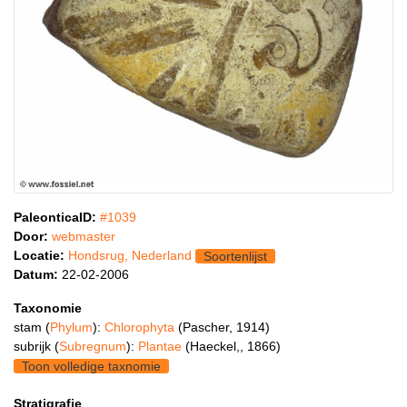
PaleonticaID:
#1039
Door:
webmaster
Locatie:
Hondsrug, Nederland
Soortenlijst
Datum:
22-02-2006
Taxonomie
stam (
Phylum
):
Chlorophyta
(Pascher, 1914)
subrijk (
Subregnum
):
Plantae
(Haeckel,, 1866)
Toon volledige taxnomie
Stratigrafie