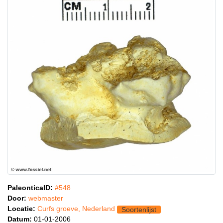
PaleonticaID:
#548
Door:
webmaster
Locatie:
Curfs groeve, Nederland
Soortenlijst
Datum:
01-01-2006