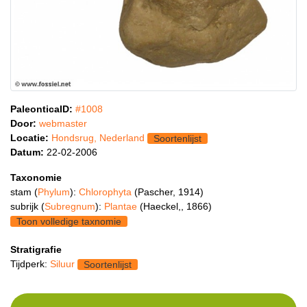
PaleonticaID:
#1008
Door:
webmaster
Locatie:
Hondsrug, Nederland
Soortenlijst
Datum:
22-02-2006
Taxonomie
stam (
Phylum
):
Chlorophyta
(Pascher, 1914)
subrijk (
Subregnum
):
Plantae
(Haeckel,, 1866)
Toon volledige taxnomie
Stratigrafie
Tijdperk:
Siluur
Soortenlijst