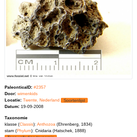
PaleonticaID:
#2357
Door:
wimenkids
Locatie:
Twente, Nederland
Soortenlijst
Datum:
19-09-2008
Taxonomie
klasse (
Classis
):
Anthozoa
(Ehrenberg, 1834)
stam (
Phylum
): Cnidaria (Hatschek, 1888)