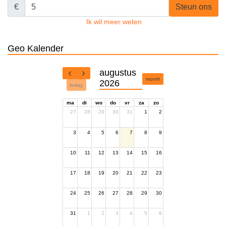
€
Steun ons
Ik wil meer weten
Geo Kalender
augustus
month
2026
today
ma
di
wo
do
vr
za
zo
27
28
29
30
31
1
2
3
4
5
6
7
8
9
10
11
12
13
14
15
16
17
18
19
20
21
22
23
24
25
26
27
28
29
30
31
1
2
3
4
5
6