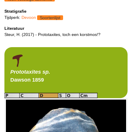
Stratigrafie
Tijdperk:
Devoon
Soortenlijst
Literatuur
Steur, H. (2017) - Prototaxites, toch een korstmos!?
Prototaxites
sp.
Dawson 1859