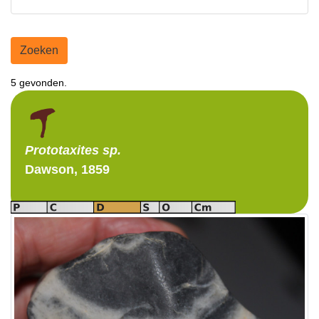
Zoeken
5 gevonden.
Prototaxites
sp.
Dawson, 1859