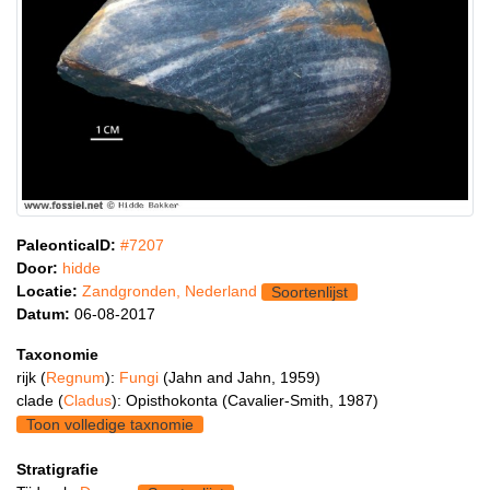
PaleonticaID:
#7207
Door:
hidde
Locatie:
Zandgronden, Nederland
Soortenlijst
Datum:
06-08-2017
Taxonomie
rijk (
Regnum
):
Fungi
(Jahn and Jahn, 1959)
clade (
Cladus
): Opisthokonta (Cavalier-Smith, 1987)
Toon volledige taxnomie
Stratigrafie