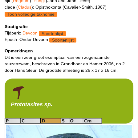
rijk (
Regnum
):
Fungi
(Jahn and Jahn, 1959)
clade (
Cladus
): Opisthokonta (Cavalier-Smith, 1987)
Toon volledige taxnomie
Stratigrafie
Tijdperk:
Devoon
Soortenlijst
Epoch: Onder Devoon
Soortenlijst
Opmerkingen
Dit is een zeer groot exemplaar van een zogenaamde
reuzenzwam, beschreven in Grondboor en Hamer 2006, no.2
door Hans Steur. De grootste afmeting is 26 x 17 x 16 cm.
Prototaxites
sp.