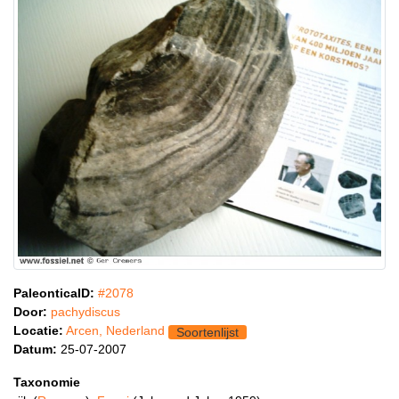
PaleonticaID:
#2078
Door:
pachydiscus
Locatie:
Arcen, Nederland
Soortenlijst
Datum:
25-07-2007
Taxonomie