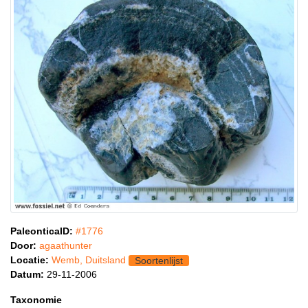
PaleonticaID:
#1776
Door:
agaathunter
Locatie:
Wemb, Duitsland
Soortenlijst
Datum:
29-11-2006
Taxonomie