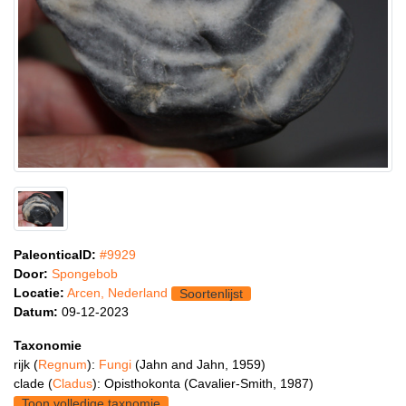
PaleonticaID:
#9929
Door:
Spongebob
Locatie:
Arcen, Nederland
Soortenlijst
Datum:
09-12-2023
Taxonomie
rijk (
Regnum
):
Fungi
(Jahn and Jahn, 1959)
clade (
Cladus
): Opisthokonta (Cavalier-Smith, 1987)
Toon volledige taxnomie