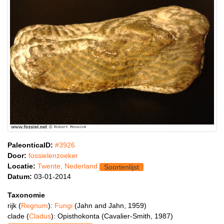
PaleonticaID:
#3926
Door:
fossielenzoeker
Locatie:
Twente, Nederland
Soortenlijst
Datum:
03-01-2014
Taxonomie
rijk (
Regnum
):
Fungi
(Jahn and Jahn, 1959)
clade (
Cladus
): Opisthokonta (Cavalier-Smith, 1987)