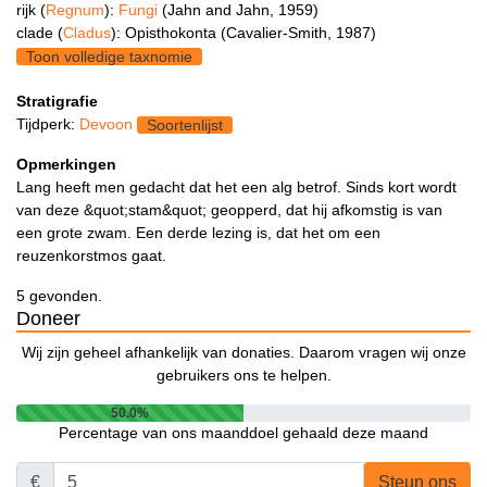
rijk (
Regnum
):
Fungi
(Jahn and Jahn, 1959)
clade (
Cladus
): Opisthokonta (Cavalier-Smith, 1987)
Toon volledige taxnomie
Stratigrafie
Tijdperk:
Devoon
Soortenlijst
Opmerkingen
Lang heeft men gedacht dat het een alg betrof. Sinds kort wordt
van deze &quot;stam&quot; geopperd, dat hij afkomstig is van
een grote zwam. Een derde lezing is, dat het om een
reuzenkorstmos gaat.
5 gevonden.
Doneer
Wij zijn geheel afhankelijk van donaties. Daarom vragen wij onze
gebruikers ons te helpen.
50.0%
Percentage van ons maanddoel gehaald deze maand
€
Steun ons