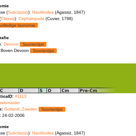
omie
se (
Subclassis
):
Nautiloidea
(Agassiz, 1847)
(
Classis
):
Cephalopoda
(Cuvier, 1798)
volledige taxnomie
rafie
k:
Devoon
Soortenlijst
 Boven Devoon
Soortenlijst
ticaID:
#1113
webmaster
e:
Gotland, Zweden
Soortenlijst
:
24-02-2006
omie
se (
Subclassis
):
Nautiloidea
(Agassiz, 1847)