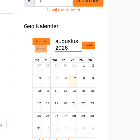
€
Steun ons
Ik wil meer weten
Geo Kalender
augustus
month
2026
today
ma
di
wo
do
vr
za
zo
27
28
29
30
31
1
2
3
4
5
6
7
8
9
10
11
12
13
14
15
16
17
18
19
20
21
22
23
24
25
26
27
28
29
30
 »
31
1
2
3
4
5
6