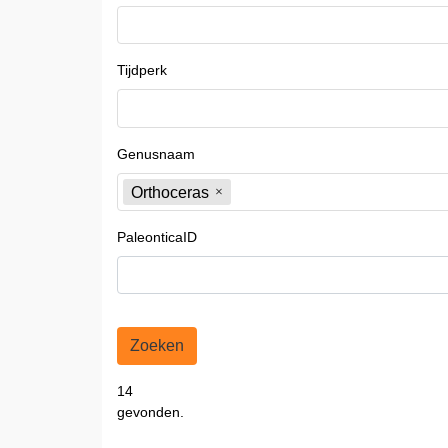
Tijdperk
Genusnaam
Orthoceras
PaleonticaID
Zoeken
14
gevonden.