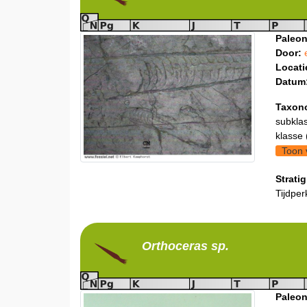
Paleon
Door:
Locati
Datum
Taxon
subklas
klasse 
Toon 
Stratig
Tijdper
Orthoceras
sp.
Paleon