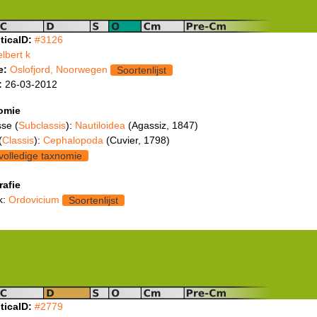
ticaID:
#3126
elbert k
e:
Oslofjord, Noorwegen
Soortenlijst
:
26-03-2012
omie
se (
Subclassis
):
Nautiloidea
(Agassiz, 1847)
(
Classis
):
Cephalopoda
(Cuvier, 1798)
volledige taxnomie
rafie
k:
Ordovicium
Soortenlijst
ticaID:
#2779