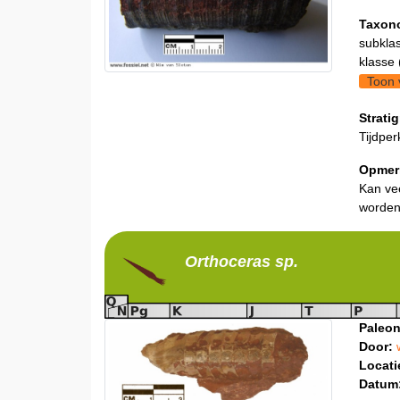
Taxon
subklas
klasse 
Toon 
Stratig
Tijdper
Opmer
Kan ve
worden
Orthoceras
sp.
Paleon
Door:
Locati
Datum