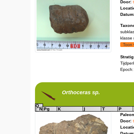
Door:
Locati
Datum
Taxon
subklas
klasse 
Toon 
Stratig
Tijdper
Epoch:
Orthoceras
sp.
Paleon
Door:
Locati
Datum