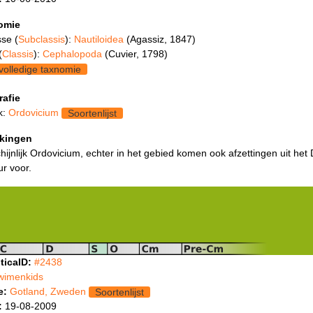
omie
se (
Subclassis
):
Nautiloidea
(Agassiz, 1847)
(
Classis
):
Cephalopoda
(Cuvier, 1798)
volledige taxnomie
rafie
k:
Ordovicium
Soortenlijst
kingen
ijnlijk Ordovicium, echter in het gebied komen ook afzettingen uit he
ur voor.
ticaID:
#2438
wimenkids
e:
Gotland, Zweden
Soortenlijst
:
19-08-2009