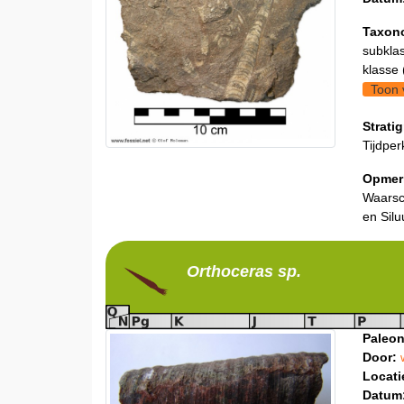
Taxon
subklas
klasse 
Toon 
Stratig
Tijdper
Opmer
Waarsch
en Silu
Orthoceras
sp.
Paleon
Door:
Locati
Datum