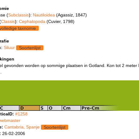
omie
se (
Subclassis
):
Nautiloidea
(Agassiz, 1847)
(
Classis
):
Cephalopoda
(Cuvier, 1798)
volledige taxnomie
rafie
k:
Siluur
Soortenlijst
kingen
el gevonden worden op sommige plaatsen in Gotland. Kon tot 2 meter 
.
ticaID:
#1258
webmaster
e:
Cantabria, Spanje
Soortenlijst
:
26-02-2006