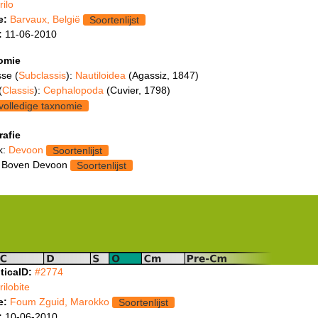
trilo
e:
Barvaux, België
Soortenlijst
:
11-06-2010
omie
se (
Subclassis
):
Nautiloidea
(Agassiz, 1847)
(
Classis
):
Cephalopoda
(Cuvier, 1798)
volledige taxnomie
rafie
k:
Devoon
Soortenlijst
 Boven Devoon
Soortenlijst
ticaID:
#2774
trilobite
e:
Foum Zguid, Marokko
Soortenlijst
:
10-06-2010