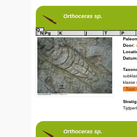
Orthoceras
sp.
Paleon
Door:
Locati
Datum
Taxon
subklas
klasse 
Toon 
Stratig
Tijdper
Orthoceras
sp.