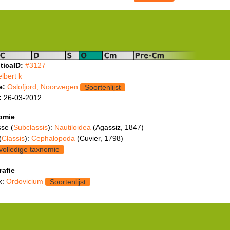
ticaID:
#3127
elbert k
e:
Oslofjord, Noorwegen
Soortenlijst
:
26-03-2012
omie
se (
Subclassis
):
Nautiloidea
(Agassiz, 1847)
(
Classis
):
Cephalopoda
(Cuvier, 1798)
volledige taxnomie
rafie
k:
Ordovicium
Soortenlijst